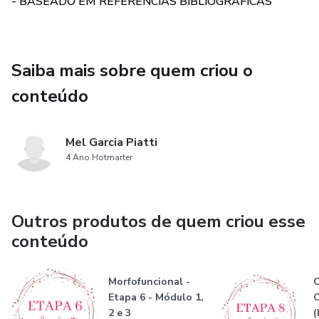
- BASEADO EM REFERÊNCIAS BIBLIOGRÁFICAS
Saiba mais sobre quem criou o
conteúdo
Mel Garcia Piatti
4 Ano Hotmarter
Outros produtos de quem criou esse
conteúdo
Morfofuncional -
C
Etapa 6 - Módulo 1,
O
2 e 3
(