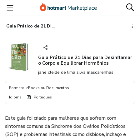
Ir
Ir
Ir
para
para
para
o
o
o
conteúdo
pagamento
rodapé
Guia Prático de 21 Dias para Desinflamar o Corpo e Equilibrar Hormônios
principal
Guia Prático de 21 Dias para Desinflamar
o Corpo e Equilibrar Hormônios
jane cleide de lima silva mascarenhas
Formato
:
eBooks ou Documentos
Idioma
:
Português
Este guia foi criado para mulheres que sofrem com
sintomas comuns da Síndrome dos Ovários Policísticos
(SOP) e problemas intestinais como disbiose, inchaço e