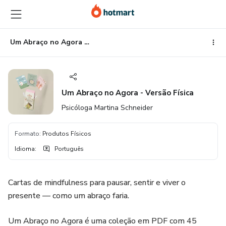
Ir
Ir
Ir
para
para
para
o
o
o
conteúdo
pagamento
rodapé
Um Abraço no Agora - Versão Física
principal
Um Abraço no Agora - Versão Física
Psicóloga Martina Schneider
Formato
:
Produtos Físicos
Idioma
:
Português
Cartas de mindfulness para pausar, sentir e viver o
presente — como um abraço faria.
Um Abraço no Agora é uma coleção em PDF com 45