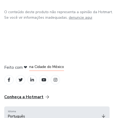
O conteúdo deste produto não representa a opinião da Hotmart.
Se você vir informações inadequadas,
denuncie aqui
em Bogotá
em Amsterdam
em Madrid
na Cidade do México
Feito com
❤
em Belo Horizonte
Conheça a Hotmart
Idioma
Português