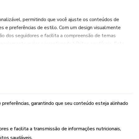
nalizável, permitindo que você ajuste os conteúdos de
es e preferências de estilo. Com um design visualmente
ção dos seguidores e facilita a compreensão de temas
ajamento maior e incentivando hábitos saudáveis. Este
il informativo e profissional, destacando sua expertise e
eus serviços.
 e preferências, garantindo que seu conteúdo esteja alinhado
s e facilita a transmissão de informações nutricionais,
itos saudáveis.