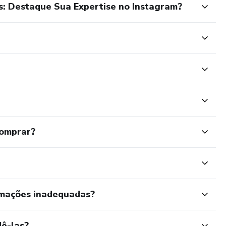
as: Destaque Sua Expertise no Instagram?
comprar?
rmações inadequadas?
ê-las?