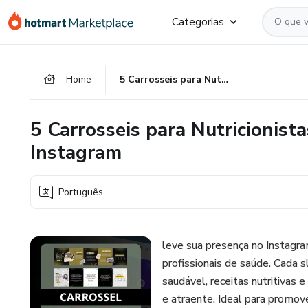
Ir
Ir
Ir
Categorias
para
para
para
o
o
o
conteúdo
pagamento
rodapé
Home
5 Carrosseis para Nutricionistas: Destaque Sua Expertise no Instagram
principal
5 Carrosseis para Nutricionist
Instagram
Português
leve sua presença no Instagra
profissionais de saúde. Cada s
saudável, receitas nutritivas 
e atraente. Ideal para promove