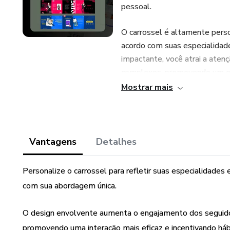
pessoal.
O carrossel é altamente perso
acordo com suas especialidad
impactante, você atrai a aten
complexos, promovendo um eng
carrossel ajuda a criar um perf
Mostrar mais
atraindo novos clientes para s
Vantagens
Detalhes
Personalize o carrossel para refletir suas especialidades
com sua abordagem única.
O design envolvente aumenta o engajamento dos seguidore
promovendo uma interação mais eficaz e incentivando háb