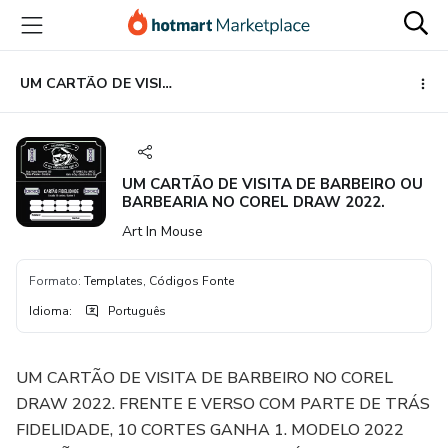
Ir
Ir
Ir
para
para
para
o
o
o
conteúdo
pagamento
rodapé
UM CARTÃO DE VISITA DE BARBEIRO OU BARBEARIA NO COREL DRAW 2022.
principal
UM CARTÃO DE VISITA DE BARBEIRO OU
BARBEARIA NO COREL DRAW 2022.
Art In Mouse
Formato
:
Templates, Códigos Fonte
Idioma
:
Português
UM CARTÃO DE VISITA DE BARBEIRO NO COREL
DRAW 2022. FRENTE E VERSO COM PARTE DE TRÁS
FIDELIDADE, 10 CORTES GANHA 1. MODELO 2022