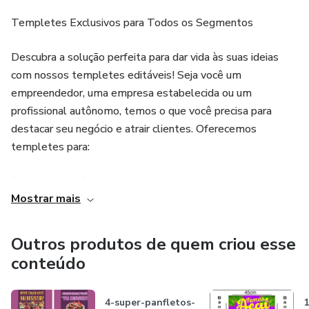
Templetes Exclusivos para Todos os Segmentos
Descubra a solução perfeita para dar vida às suas ideias
com nossos templetes editáveis! Seja você um
empreendedor, uma empresa estabelecida ou um
profissional autônomo, temos o que você precisa para
destacar seu negócio e atrair clientes. Oferecemos
templetes para:
Folders e Cartões de Visita
Mostrar mais
Imãs de Geladeira e Adesivos
Outros produtos de quem criou esse
Banners e Cavaletes de Ferro com Lona
conteúdo
Fachadas e Placas de PVC Impresso ou Adesivado
4-super-panfletos-
1