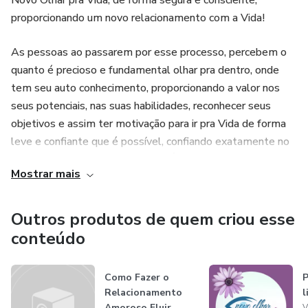
Novo Olhar pra Vida, de forma segura e consciente,
proporcionando um novo relacionamento com a Vida!
As pessoas ao passarem por esse processo, percebem o
quanto é precioso e fundamental olhar pra dentro, onde
tem seu auto conhecimento, proporcionando a valor nos
seus potenciais, nas suas habilidades, reconhecer seus
objetivos e assim ter motivação para ir pra Vida de forma
leve e confiante que é possível, confiando exatamente no
que se reconhece e percebe que É Muito Mais que Imagina,
Mostrar mais
trazendo assim uma reativação do seu Amor Próprio.
Outros produtos de quem criou esse
conteúdo
Como Fazer o
P
Relacionamento
l
Amoroso Fluir
V