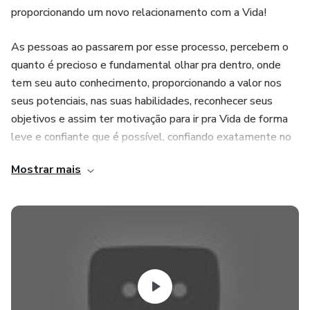
proporcionando um novo relacionamento com a Vida!
As pessoas ao passarem por esse processo, percebem o
quanto é precioso e fundamental olhar pra dentro, onde
tem seu auto conhecimento, proporcionando a valor nos
seus potenciais, nas suas habilidades, reconhecer seus
objetivos e assim ter motivação para ir pra Vida de forma
leve e confiante que é possível, confiando exatamente no
que se reconhece e percebe que É Muito Mais que Imagina,
Mostrar mais
trazendo assim uma reativação do seu Amor Próprio.