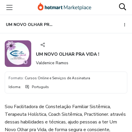
Ir
Ir
Ir
para
para
para
o
o
o
conteúdo
pagamento
rodapé
UM NOVO OLHAR PRA VIDA !
principal
UM NOVO OLHAR PRA VIDA !
Valdenice Ramos
Formato
:
Cursos Online e Serviços de Assinatura
Idioma
:
Português
Sou Facilitadora de Constelação Familiar Sistêmica,
Terapeuta Holística, Coach Sistêmica, Practitioner. através
dessas habilidades e técnicas, ajudo pessoas a ter Um
Novo Olhar pra Vida, de forma segura e consciente,