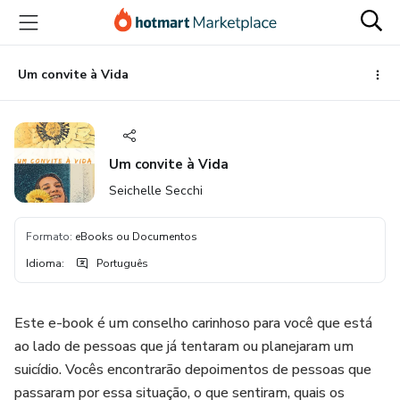
Ir
Ir
Ir
para
para
para
o
o
o
conteúdo
pagamento
rodapé
Um convite à Vida
principal
Um convite à Vida
Seichelle Secchi
Formato
:
eBooks ou Documentos
Idioma
:
Português
Este e-book é um conselho carinhoso para você que está
ao lado de pessoas que já tentaram ou planejaram um
suicídio. Vocês encontrarão depoimentos de pessoas que
passaram por essa situação, o que sentiram, quais os