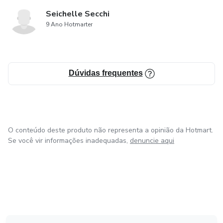
Seichelle Secchi
9 Ano Hotmarter
Dúvidas frequentes
O conteúdo deste produto não representa a opinião da Hotmart.
Se você vir informações inadequadas,
denuncie aqui
em Amsterdam
em Madrid