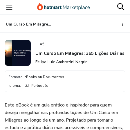
Ir
Ir
Ir
para
para
para
o
o
o
conteúdo
pagamento
rodapé
Um Curso Em Milagres: 365 Lições Diárias
principal
Um Curso Em Milagres: 365 Lições Diárias
Felipe Luiz Ambrozini Negrini
Formato
:
eBooks ou Documentos
Idioma
:
Português
Este eBook é um guia prático e inspirador para quem
deseja mergulhar nas profundas lições de Um Curso em
Milagres ao longo de um ano. Projetado para tornar o
estudo e a prática diária mais acessíveis e compreensíveis,