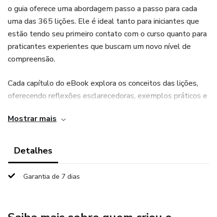
o guia oferece uma abordagem passo a passo para cada
uma das 365 lições. Ele é ideal tanto para iniciantes que
estão tendo seu primeiro contato com o curso quanto para
praticantes experientes que buscam um novo nível de
compreensão.
Cada capítulo do eBook explora os conceitos das lições,
oferecendo reflexões esclarecedoras, exemplos práticos e
sugestões para aplicar os ensinamentos na vida cotidiana.
Mostrar mais
Com uma linguagem clara e acessível, o guia ajuda os
leitores a superar barreiras comuns na interpretação do
texto original, permitindo que eles vivenciem plenamente
Detalhes
a mensagem de amor, perdão e transformação pessoal
que o curso proporciona.
Garantia de 7 dias
Este guia é mais do que um companheiro de leitura; é um
mapa espiritual para a paz interior, convidando você a abrir