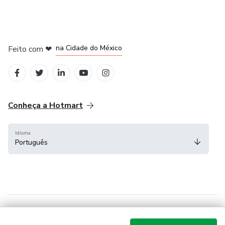
em Bogotá
em Amsterdam
em Madrid
na Cidade do México
Feito com
❤
em Belo Horizonte
Conheça a Hotmart
Idioma
Português
Central de ajuda
Termos
Privacidade
Cookies