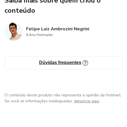
Saiba mais sobre quem criou o
sua mente para a verdade e despertar para o propósito
conteúdo
maior de sua existência.
Felipe Luiz Ambrozini Negrini
8 Ano Hotmarter
Dúvidas frequentes
O conteúdo deste produto não representa a opinião da Hotmart.
Se você vir informações inadequadas,
denuncie aqui