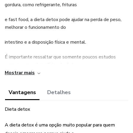
gordura, como refrigerante, frituras
e fast food, a dieta detox pode ajudar na perda de peso,
melhorar o funcionamento do
intestino e a disposição física e mental.
É importante ressaltar que somente poucos estudos
comprovam os benefícios da dieta
Mostrar mais
detox. Além disso, a desintoxicação do organismo já
acontece diariamente e é feita de
Vantagens
Detalhes
forma natural, ADQUIRA 2 EBOOKS E SAIBA MAIS
Dieta detox
A dieta detox é uma opção muito popular para quem