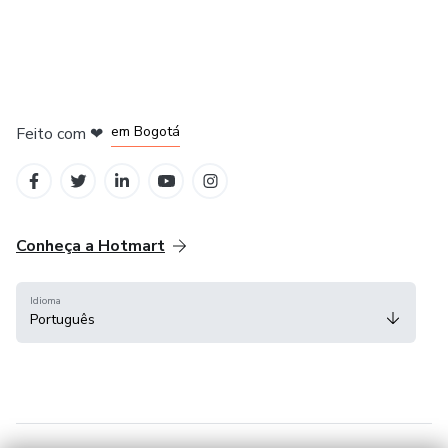
em Amsterdam
em Madrid
em Bogotá
Feito com
❤
em Belo Horizonte
na Cidade do México
Conheça a Hotmart
Idioma
Português