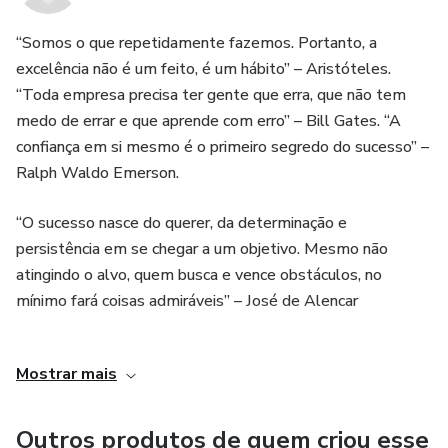
“Somos o que repetidamente fazemos. Portanto, a
excelência não é um feito, é um hábito” – Aristóteles.
“Toda empresa precisa ter gente que erra, que não tem
medo de errar e que aprende com erro” – Bill Gates. “A
confiança em si mesmo é o primeiro segredo do sucesso” –
Ralph Waldo Emerson.
“O sucesso nasce do querer, da determinação e
persistência em se chegar a um objetivo. Mesmo não
atingindo o alvo, quem busca e vence obstáculos, no
mínimo fará coisas admiráveis” – José de Alencar
“Se você quer ser bem-sucedido precisa de dedicação
Mostrar mais
total, buscar seu último limite e dar o melhor de si
mesmo” – Ayrton Senna
Outros produtos de quem criou esse