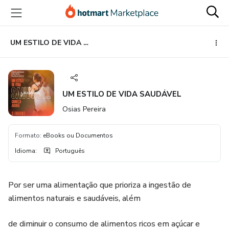
Ir
Ir
Ir
para
para
para
o
o
o
conteúdo
pagamento
rodapé
UM ESTILO DE VIDA SAUDÁVEL
principal
UM ESTILO DE VIDA SAUDÁVEL
Osias Pereira
Formato
:
eBooks ou Documentos
Idioma
:
Português
Por ser uma alimentação que prioriza a ingestão de
alimentos naturais e saudáveis, além
de diminuir o consumo de alimentos ricos em açúcar e