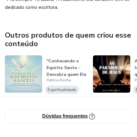
dedicado como escritora.
Outros produtos de quem criou esse
conteúdo
"Conhecendo o
A
Espírito Santo -
J
Descubra quem Ele
q
Patrícia Rocha
P
é e como tr...
Espiritualidade
Dúvidas frequentes