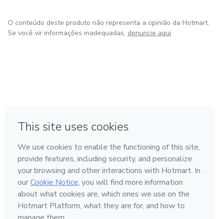
O conteúdo deste produto não representa a opinião da Hotmart.
Se você vir informações inadequadas,
denuncie aqui
em Bogotá
em Amsterdam
em Madrid
na Cidade do México
Feito com
❤
em Belo Horizonte
Conheça a Hotmart
Idioma
Português