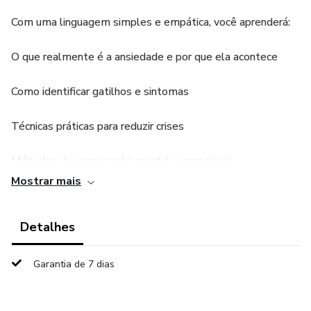
Com uma linguagem simples e empática, você aprenderá:
O que realmente é a ansiedade e por que ela acontece
Como identificar gatilhos e sintomas
Técnicas práticas para reduzir crises
Métodos de organização mental e emocional
Mostrar mais
Orientações espirituais e reflexões profundas
Detalhes
Bônus especial: 40 declarações poderosas para acalmar a
mente e fortalecer o coração.
Garantia de 7 dias
Este e-book foi pensado para te ajudar a recuperar o
equilíbrio, respirar com mais tranquilidade e construir uma