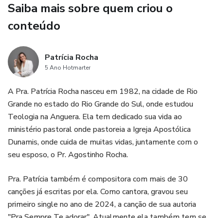
vida emocionalmente mais leve, estável e consciente.
Saiba mais sobre quem criou o
conteúdo
Perfeito para quem sofre com ansiedade, para quem cuida
de alguém ansioso ou para quem busca autoconhecimento
e cura interior.
Patrícia Rocha
5 Ano Hotmarter
A Pra. Patrícia Rocha nasceu em 1982, na cidade de Rio
Grande no estado do Rio Grande do Sul, onde estudou
Teologia na Anguera. Ela tem dedicado sua vida ao
ministério pastoral onde pastoreia a Igreja Apostólica
Dunamis, onde cuida de muitas vidas, juntamente com o
seu esposo, o Pr. Agostinho Rocha.
Pra. Patrícia também é compositora com mais de 30
canções já escritas por ela. Como cantora, gravou seu
primeiro single no ano de 2024, a canção de sua autoria
"Pra Sempre Te adorar". Atualmente ela também tem se