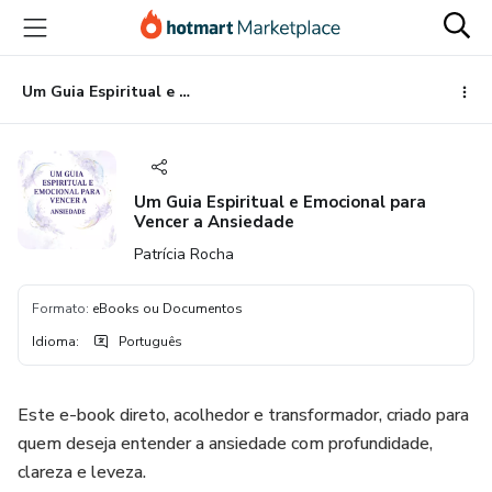
Ir
Ir
Ir
para
para
para
o
o
o
conteúdo
pagamento
rodapé
Um Guia Espiritual e Emocional para Vencer a Ansiedade
principal
Um Guia Espiritual e Emocional para
Vencer a Ansiedade
Patrícia Rocha
Formato
:
eBooks ou Documentos
Idioma
:
Português
Este e-book direto, acolhedor e transformador, criado para
quem deseja entender a ansiedade com profundidade,
clareza e leveza.