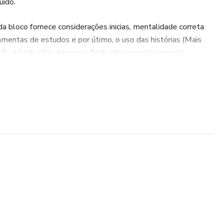
uído.
 bloco fornece considerações inicias, mentalidade correta
ramentas de estudos e por útimo, o uso das histórias (Mais
.P - Vocabulário Interno e Profundo respectivamente.
ctados entre si, ao final o aluno será capaz de seguir com
studos rumo a fluência. Ao longo do guia, o aluno terá meu
 rápido, nem 03 ou 06 meses e nenhuma outra promessa
 inglês, tem dificuldade de saber por onde começar, tem
a, então você encontrou o ponta pé inicial.
 deixe sua dúvida dentro do período da garantia de 7 dias
. O risco ficará todo nas minhas costas.