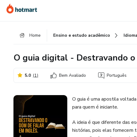
Ir
Ir
Ir
para
para
para
o
o
o
conteúdo
pagamento
rodapé
Home
Ensino e estudo acadêmico
Idiom
principal
O guia digital - Destravando o
5.0
(
1
)
Bem Avaliado
Português
O guia é uma apostila voltad
para quem é iniciante.
A ideia é que diferente das es
histórias, pois elas fornece