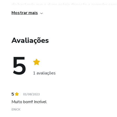
dia bastando que o aluno esteja disposto a aprender seg
Mostrar mais
Para que o aluno possa executar o Método, será exigido de
atingida, não há TEMPO para que isso aconteça, pois cada
são online e gravadas.
Avaliações
5
1 avaliações
5
01/08/2023
Muito bom!! Incrível
ERICK