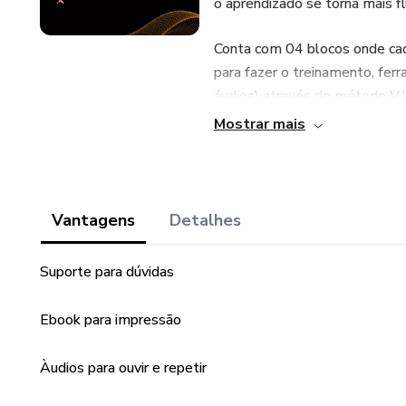
o aprendizado se torna mais fl
Conta com 04 blocos onde cada
para fazer o treinamento, fer
áudios) através do método V.I
Mostrar mais
Todos os blocos 04 estão cone
as próprias pernas nos seus e
suporte. Não prometo inglês
milagrosa.
Vantagens
Detalhes
Se você sente dificuldade com
Suporte para dúvidas
dificuldade de seguir uma rotin
Ebook para impressão
Se ainda restar alguma dúvida,
depois que você adquirir o guia
Àudios para ouvir e repetir