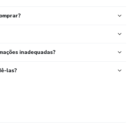
comprar?
rmações inadequadas?
ê-las?