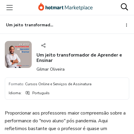
Ir
Ir
Ir
para
para
para
o
o
o
conteúdo
pagamento
rodapé
Um jeito transformador de Aprender e Ensinar
principal
Um jeito transformador de Aprender e
Ensinar
Gilmar Oliveira
Formato
:
Cursos Online e Serviços de Assinatura
Idioma
:
Português
Proporcionar aos professores maior compreensão sobre a
performance do "novo aluno" pós pandemia. Aqui
refletimos bastante que o professor é quase um