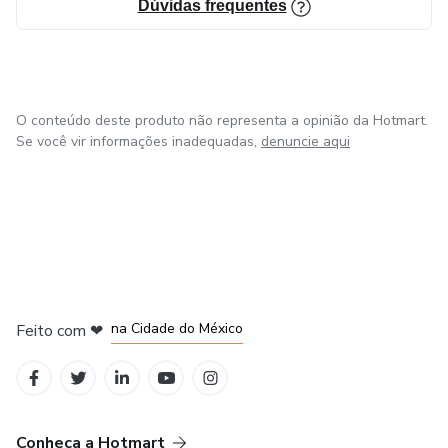
Dúvidas frequentes
Idealizador e fundador do @institutovidaemcarreira.
"Consagre ao Senhor tudo o que você faz, e os seus planos
serão bem-sucedidos." Provérbios 16:3
O conteúdo deste produto não representa a opinião da Hotmart.
@GilmarVidaemCarreira
Se você vir informações inadequadas,
denuncie aqui
em Bogotá
em Amsterdam
em Madrid
na Cidade do México
Feito com
❤
em Belo Horizonte
Conheça a Hotmart