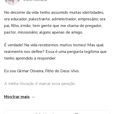
6 Ano Hotmarter
No decorrer da vida tenho assumido muitas identidades,
ora educador, palestrante, administrador, empresário; ora
pai, filho, irmão; tem gente que me chama de pregador,
pastor, missionário; alguns apenas de amigo.
É verdade! Na vida recebemos muitos nomes! Mas qual
realmente nos define? Essa é uma pergunta legitima que
tenho aprendido a responder:
Eu sou Gilmar Oliveira, Filho do Deus Vivo.
A minha Vocação é marcar essa geração.
Por isso, tenho atuado há mais de 15 anos na área de
Mostrar mais
gestão de pessoas, liderança e relacionamentos
interpessoais. Professor de Projeto de Vida para jovens.