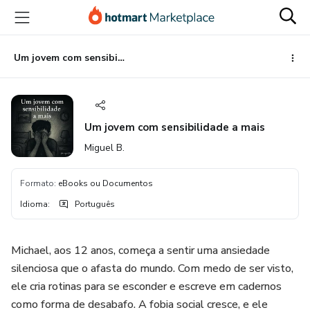
Ir
Ir
Ir
para
para
para
o
o
o
conteúdo
pagamento
rodapé
Um jovem com sensibilidade a mais
principal
Um jovem com sensibilidade a mais
Miguel B.
Formato
:
eBooks ou Documentos
Idioma
:
Português
Michael, aos 12 anos, começa a sentir uma ansiedade
silenciosa que o afasta do mundo. Com medo de ser visto,
ele cria rotinas para se esconder e escreve em cadernos
como forma de desabafo. A fobia social cresce, e ele