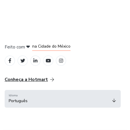
em Bogotá
em Amsterdam
em Madrid
na Cidade do México
Feito com
❤
em Belo Horizonte
Conheça a Hotmart
Idioma
Português