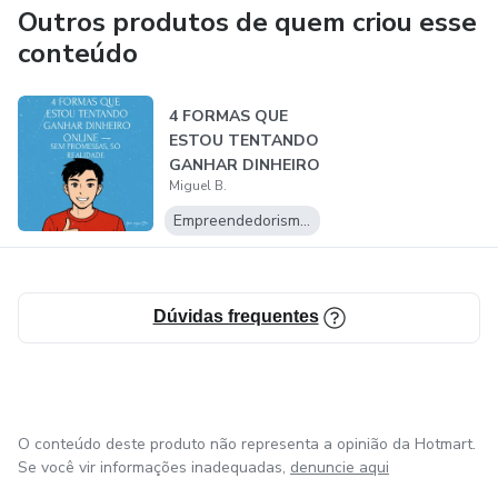
Outros produtos de quem criou esse
conteúdo
4 FORMAS QUE
ESTOU TENTANDO
GANHAR DINHEIRO
Miguel B.
ONLINE — SEM
PRO...
Empreendedorismo Digital
Dúvidas frequentes
O conteúdo deste produto não representa a opinião da Hotmart.
Se você vir informações inadequadas,
denuncie aqui