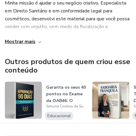
Minha missão é ajudar o seu negócio criativo. Especialista
em Direito Sanitário e em conformidade legal para
cosméticos, desenvolvi este material para que você possa
vender com orgulho, sem medo da fiscalização e
totalmente adequada à Nova Lei 15.154/2025 e as
Mostrar mais
regulamentação da ANVISA.
Unindo o rigor da lei à sensibilidade do artesanato, entrego
Outros produtos de quem criou esse
o conhecimento que você precisa para fazer seus rótulos;
conteúdo
saber como se comportar diante de uma fiscalização e
evitar termos inadequados para os cosméticos.
Garanta os seus 40
pontos no Exame
Este material possui caráter educativo e informativo, não
da OAB46: O
substituindo a consulta jurídica individualizada.
Simone Cristina de Souza
Cronograma Es...
S
Educacional
A