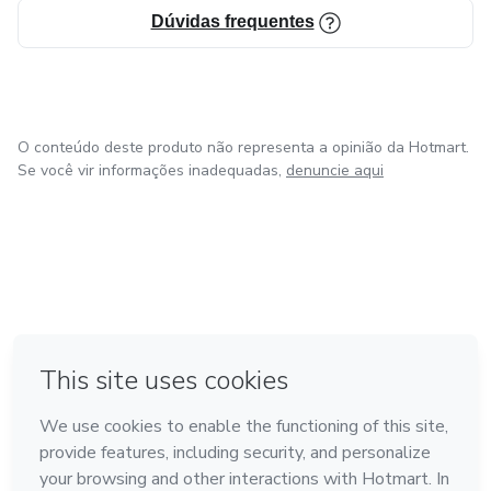
Dúvidas frequentes
O conteúdo deste produto não representa a opinião da Hotmart.
Se você vir informações inadequadas,
denuncie aqui
em Amsterdam
em Madrid
em Bogotá
Feito com
❤
em Belo Horizonte
na Cidade do México