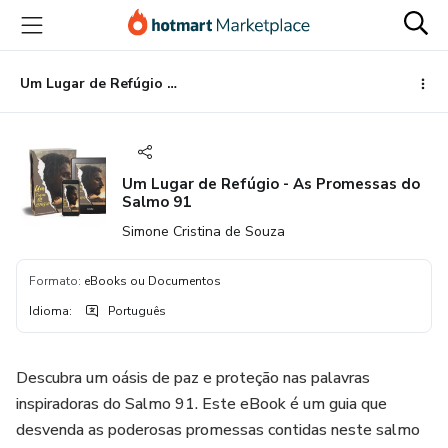
Ir
Ir
Ir
para
para
para
o
o
o
conteúdo
pagamento
rodapé
Um Lugar de Refúgio - As Promessas do Salmo 91
principal
Um Lugar de Refúgio - As Promessas do
Salmo 91
Simone Cristina de Souza
Formato
:
eBooks ou Documentos
Idioma
:
Português
Descubra um oásis de paz e proteção nas palavras
inspiradoras do Salmo 91. Este eBook é um guia que
desvenda as poderosas promessas contidas neste salmo