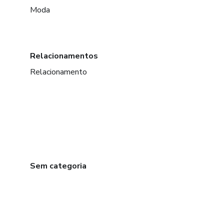
Moda
Relacionamentos
Relacionamento
Sem categoria
em Bogotá
em Amsterdam
em Madrid