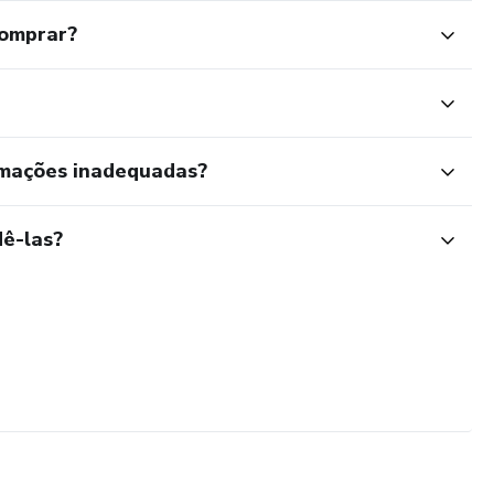
comprar?
rmações inadequadas?
ê-las?