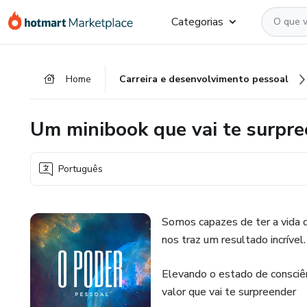
Ir
Ir
Ir
Categorias
para
para
para
o
o
o
conteúdo
pagamento
rodapé
Home
Carreira e desenvolvimento pessoal
principal
Um minibook que vai te surpr
Português
Somos capazes de ter a vida
nos traz um resultado incrível.
Elevando o estado de consciênc
valor que vai te surpreender