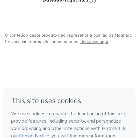
O conteúdo deste produto não representa a opinião da Hotmart.
Se você vir informações inadequadas,
denuncie aqui
em Amsterdam
em Madrid
em Bogotá
Feito com
❤
em Belo Horizonte
na Cidade do México
Conheça a Hotmart