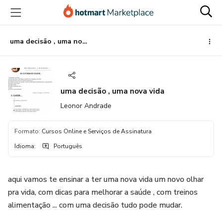
Ir
Ir
Ir
para
para
para
o
o
o
conteúdo
pagamento
rodapé
uma decisão , uma nova vida
principal
uma decisão , uma nova vida
Leonor Andrade
Formato
:
Cursos Online e Serviços de Assinatura
Idioma
:
Português
aqui vamos te ensinar a ter uma nova vida um novo olhar
pra vida, com dicas para melhorar a saúde , com treinos
alimentação ... com uma decisão tudo pode mudar.