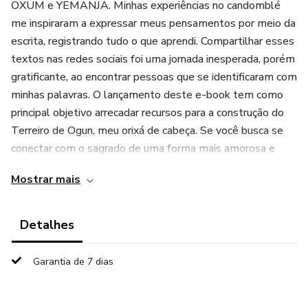
OXUM e YEMANJÁ. Minhas experiências no candomblé
me inspiraram a expressar meus pensamentos por meio da
escrita, registrando tudo o que aprendi. Compartilhar esses
textos nas redes sociais foi uma jornada inesperada, porém
gratificante, ao encontrar pessoas que se identificaram com
minhas palavras. O lançamento deste e-book tem como
principal objetivo arrecadar recursos para a construção do
Terreiro de Ogun, meu orixá de cabeça. Se você busca se
conectar com o sagrado de uma forma mais amorosa e
consciente, este livro é para você.
Mostrar mais
OBSERVAÇÃO: Após a compra, a Hotmart, solicita uma
senha para você ter acesso ao e-book, a sua senha pode
Detalhes
ser o seu CPF (todo ou os primeiros números) ou o seu E-
MAIL.
Garantia de 7 dias