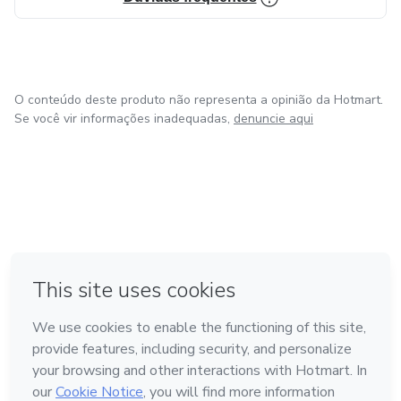
O conteúdo deste produto não representa a opinião da Hotmart.
Se você vir informações inadequadas,
denuncie aqui
em Amsterdam
em Madrid
em Bogotá
Feito com
❤
em Belo Horizonte
na Cidade do México
Conheça a Hotmart