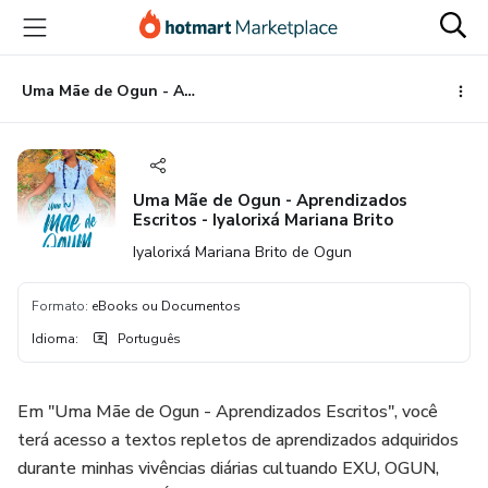
Ir
Ir
Ir
para
para
para
o
o
o
conteúdo
pagamento
rodapé
Uma Mãe de Ogun - Aprendizados Escritos - Iyalorixá Mariana Brito
principal
Uma Mãe de Ogun - Aprendizados
Escritos - Iyalorixá Mariana Brito
Iyalorixá Mariana Brito de Ogun
Formato
:
eBooks ou Documentos
Idioma
:
Português
Em "Uma Mãe de Ogun - Aprendizados Escritos", você
terá acesso a textos repletos de aprendizados adquiridos
durante minhas vivências diárias cultuando EXU, OGUN,