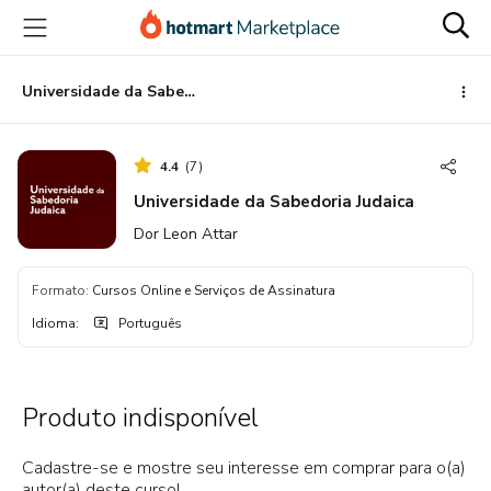
Ir
Ir
Ir
para
para
para
o
o
o
conteúdo
pagamento
rodapé
Universidade da Sabedoria Judaica
principal
4.4
(
7
)
Universidade da Sabedoria Judaica
Dor Leon Attar
Formato
:
Cursos Online e Serviços de Assinatura
Idioma
:
Português
Produto indisponível
Cadastre-se e mostre seu interesse em comprar para o(a)
autor(a) deste curso!