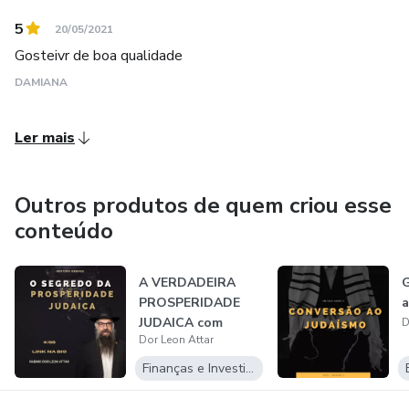
5
20/05/2021
Gosteivr de boa qualidade
DAMIANA
Ler mais
Outros produtos de quem criou esse
conteúdo
A VERDADEIRA
G
PROSPERIDADE
a
JUDAICA com
D
Dor Leon Attar
Rabino Dor Leon
Attar
Finanças e Investimentos