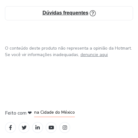
Dúvidas frequentes
O conteúdo deste produto não representa a opinião da Hotmart.
Se você vir informações inadequadas,
denuncie aqui
em Bogotá
em Amsterdam
em Madrid
na Cidade do México
Feito com
❤
em Belo Horizonte