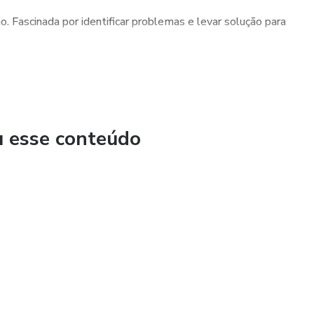
Fascinada por identificar problemas e levar solução para
o com a profissão.
profissão, você está no caminho certo para o sucesso.
u esse conteúdo
dinheiro com isso.