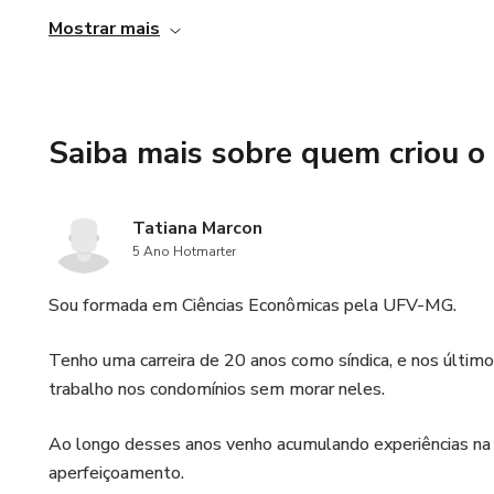
na área de gestão de condomínios. O certificado pode ser 
Mostrar mais
emprego ou utilizado como comprovante de qualificação 
Saiba mais sobre quem criou o
Tatiana Marcon
5 Ano Hotmarter
Sou formada em Ciências Econômicas pela UFV-MG.
Tenho uma carreira de 20 anos como síndica, e nos últimos
trabalho nos condomínios sem morar neles.
Ao longo desses anos venho acumulando experiências na
aperfeiçoamento.