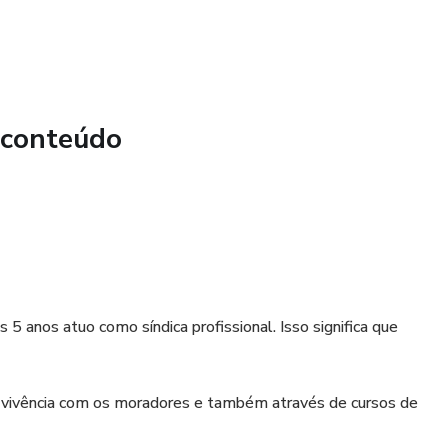
incluído no currículo, apresentado em entrevistas de
em processos de seleção para síndicos.
 conteúdo
 5 anos atuo como síndica profissional. Isso significa que
 vivência com os moradores e também através de cursos de