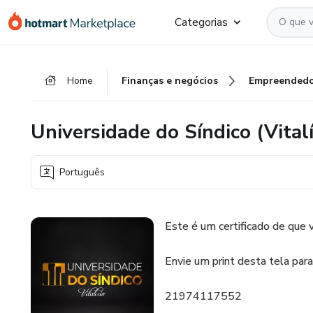
Ir
Ir
Ir
Categorias
para
para
para
o
o
o
conteúdo
pagamento
rodapé
Home
Finanças e negócios
Empreendedo
principal
Universidade do Síndico (Vitalí
Português
Este é um certificado de que v
Envie um print desta tela par
21974117552