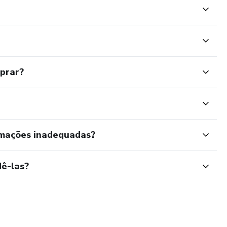
mprar?
rmações inadequadas?
ê-las?