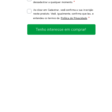
*
descadastrar a qualquer momento.
Ao clicar em Cadastrar, você confirma a sua inscrição
neste produto. Você, igualmente, confirma que leu, e
*
entendeu os termos da
Política de Privacidade
Tenho interesse em comprar!