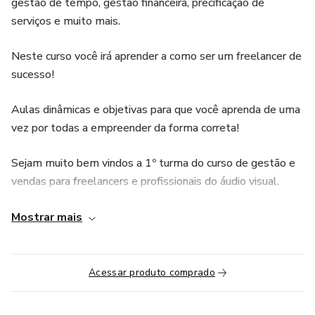
gestão de tempo, gestão financeira, precificação de
serviços e muito mais.
Neste curso você irá aprender a como ser um freelancer de
sucesso!
Aulas dinâmicas e objetivas para que você aprenda de uma
vez por todas a empreender da forma correta!
Sejam muito bem vindos a 1º turma do curso de gestão e
vendas para freelancers e profissionais do áudio visual.
Meu nome é Ricardo Corrêa, tenho 39 anos, sou editor de
Mostrar mais
vídeos desde 2007 e Motion designer a quase 8 anos.
Desde os meus 20 anos eu sou empreendedor, tive várias
empresas em outros segmentos e aprendi muito sobre
Acessar produto comprado
vendas. Inclusive já tive que treinar uma equipe de 15
vendedores e sei o quanto difícil pode ser aprender a