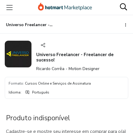
Ir
Ir
Ir
para
para
para
o
o
o
conteúdo
pagamento
rodapé
Universo Freelancer - Freelancer de sucesso!
principal
Universo Freelancer - Freelancer de
sucesso!
Ricardo Corrêa - Motion Designer
Formato
:
Cursos Online e Serviços de Assinatura
Idioma
:
Português
Produto indisponível
Cadastre-se e mostre seu interesse em comprar para o(a)