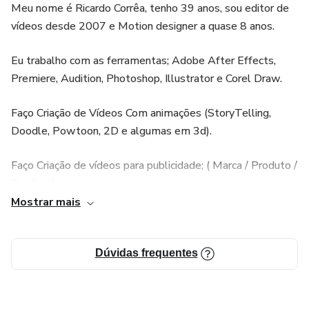
empresários.
Meu nome é Ricardo Corrêa, tenho 39 anos, sou editor de
vídeos desde 2007 e Motion designer a quase 8 anos.
E percebendo essa grande dificuldade de vocês, novos
profissionais da área, eu resolvi criar o Universo Freelancer,
Eu trabalho com as ferramentas; Adobe After Effects,
para poder te passar todo o meu conhecimento adquirido
Premiere, Audition, Photoshop, Illustrator e Corel Draw.
nesses 15 anos.
Faço Criação de Vídeos Com animações (StoryTelling,
Doodle, Powtoon, 2D e algumas em 3d).
Faço Criação de vídeos para publicidade; ( Marca / Produto /
Serviços).
Mostrar mais
Faço Edição de vídeos para youtubers com; (Criação de
Vinheta de Abertura e Fechamento, cortes de vídeos,
Animações ilustrativas, legendas, ajuste de cores,
Dúvidas frequentes
masterização do áudio e inclusão de trilha sonora).
Faço Edição de Cursos / Info Produtos com; (Criação de