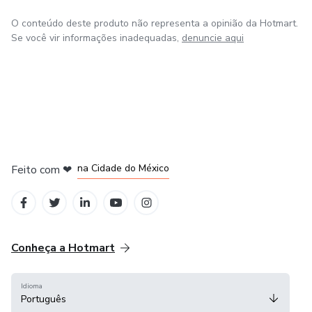
Vinheta de Abertura e Fechamento, Lower Thirds
O conteúdo deste produto não representa a opinião da Hotmart.
Personalizadas, Animações ilustrativas, legendas, ajuste
Se você vir informações inadequadas,
denuncie aqui
de cores, masterização do áudio e inclusão de trilha
sonora).
Faço os vídeos em todos os formatos utilizados pelas
principais plataformas de redes sociais como; Instagram /
IGTV / Facebook / Youtube / Twitch / TikTok.
em Bogotá
em Amsterdam
em Madrid
na Cidade do México
Feito com
❤
Criador do Curso Universo Freelancer.
em Belo Horizonte
Conheça a Hotmart
Idioma
Português