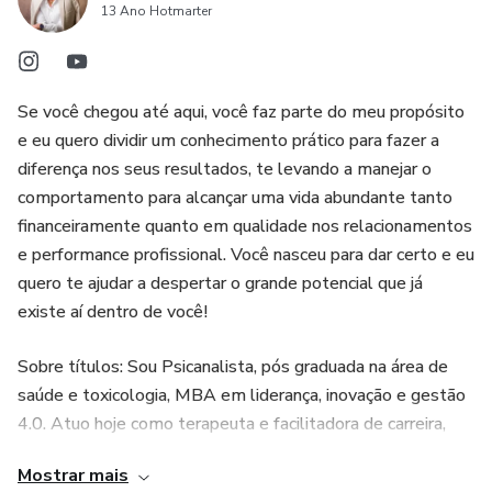
13 Ano Hotmarter
Se você chegou até aqui, você faz parte do meu propósito
e eu quero dividir um conhecimento prático para fazer a
diferença nos seus resultados, te levando a manejar o
comportamento para alcançar uma vida abundante tanto
financeiramente quanto em qualidade nos relacionamentos
e performance profissional. Você nasceu para dar certo e eu
quero te ajudar a despertar o grande potencial que já
existe aí dentro de você!
Sobre títulos: Sou Psicanalista, pós graduada na área de
saúde e toxicologia, MBA em liderança, inovação e gestão
4.0. Atuo hoje como terapeuta e facilitadora de carreira,
mentoreando pessoas que querem protagonizar suas
Mostrar mais
vidas. Iniciei a jornada do desenvolvimento humano em