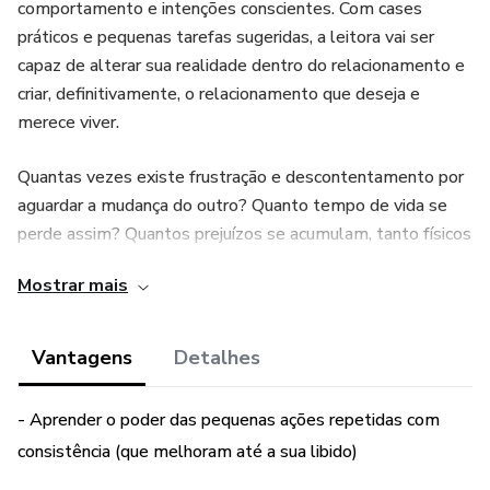
comportamento e intenções conscientes. Com cases
práticos e pequenas tarefas sugeridas, a leitora vai ser
capaz de alterar sua realidade dentro do relacionamento e
criar, definitivamente, o relacionamento que deseja e
merece viver.
Quantas vezes existe frustração e descontentamento por
aguardar a mudança do outro? Quanto tempo de vida se
perde assim? Quantos prejuízos se acumulam, tanto físicos
quanto emocionais e financeiros por conta de não estarmos
Mostrar mais
bem emocionalmente dentro do relacionamento. Com
essa leitura você pode virar essa chave com muita
simplicidade.
Vantagens
Detalhes
- Aprender o poder das pequenas ações repetidas com
consistência (que melhoram até a sua libido)