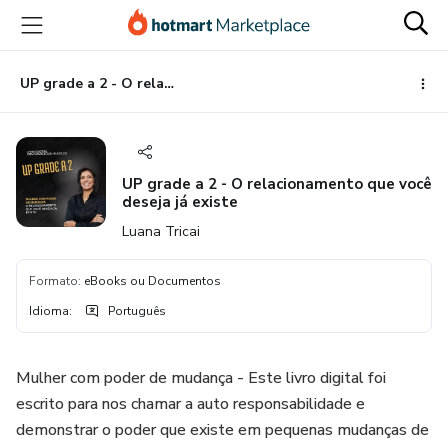
Ir
Ir
Ir
para
para
para
o
o
o
conteúdo
pagamento
rodapé
UP grade a 2 - O relacionamento que você deseja já existe
principal
UP grade a 2 - O relacionamento que você
deseja já existe
Luana Tricai
Formato
:
eBooks ou Documentos
Idioma
:
Português
Mulher com poder de mudança - Este livro digital foi
escrito para nos chamar a auto responsabilidade e
demonstrar o poder que existe em pequenas mudanças de