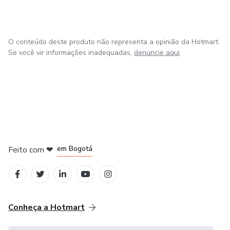
O conteúdo deste produto não representa a opinião da Hotmart.
Se você vir informações inadequadas,
denuncie aqui
em Amsterdam
em Madrid
em Bogotá
Feito com
❤
em Belo Horizonte
na Cidade do México
Conheça a Hotmart