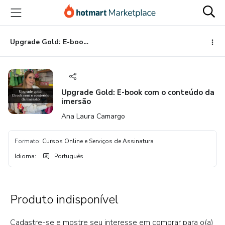
Ir
Ir
Ir
para
para
para
o
o
o
conteúdo
pagamento
rodapé
Upgrade Gold: E-book com o conteúdo da imersão
principal
Upgrade Gold: E-book com o conteúdo da
imersão
Ana Laura Camargo
Formato
:
Cursos Online e Serviços de Assinatura
Idioma
:
Português
Produto indisponível
Cadastre-se e mostre seu interesse em comprar para o(a)