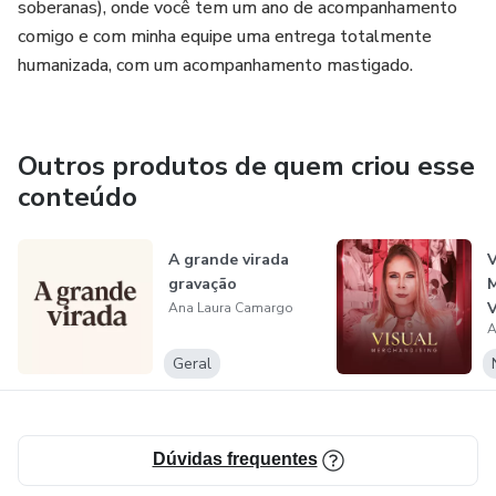
soberanas), onde você tem um ano de acompanhamento
comigo e com minha equipe uma entrega totalmente
humanizada, com um acompanhamento mastigado.
Outros produtos de quem criou esse
conteúdo
A grande virada
V
gravação
M
Ana Laura Camargo
A
Geral
Dúvidas frequentes