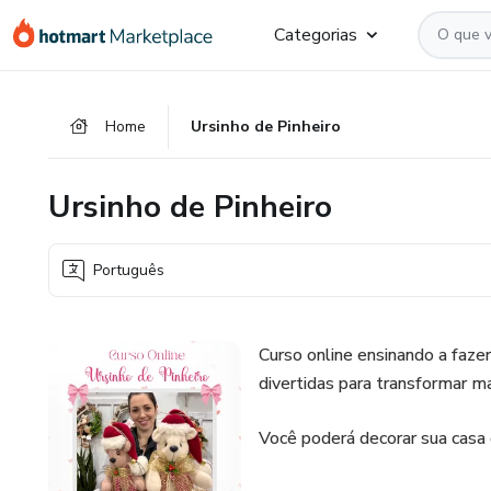
Ir
Ir
Ir
Categorias
para
para
para
o
o
o
conteúdo
pagamento
rodapé
Home
Ursinho de Pinheiro
principal
Ursinho de Pinheiro
Português
Curso online ensinando a fazer
divertidas para transformar m
Você poderá decorar sua casa 