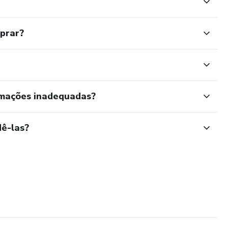
mprar?
rmações inadequadas?
ê-las?