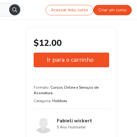
Acessar meu curso
Criar um curso
$12.00
Ir para o carrinho
Garantia de 7 dias
Estude do seu jeito e em qualquer
Formato
:
Cursos Online e Serviços de
dispositivo
Assinatura
Categoria
:
Hobbies
Fabieli wickert
5 Ano Hotmarter