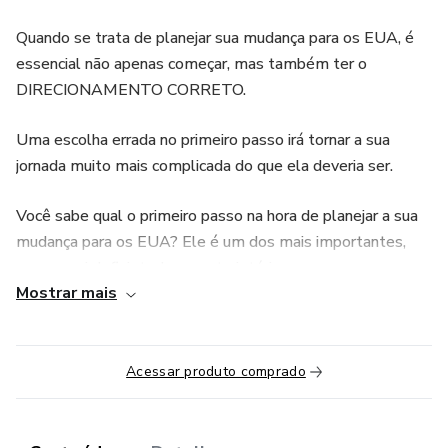
Quando se trata de planejar sua mudança para os EUA, é
essencial não apenas começar, mas também ter o
DIRECIONAMENTO CORRETO.
Uma escolha errada no primeiro passo irá tornar a sua
jornada muito mais complicada do que ela deveria ser.
Você sabe qual o primeiro passo na hora de planejar a sua
mudança para os EUA? Ele é um dos mais importantes,
porque vai definir toda a sua trajetória.
Mostrar mais
Eu estou falando dos TIPOS DE VISTO.
Existem mais de 100 tipos de visto, e cada um deles tem
Acessar produto comprado
as suas próprias exigências e restrições.
Você sabe qual o melhor visto para você?