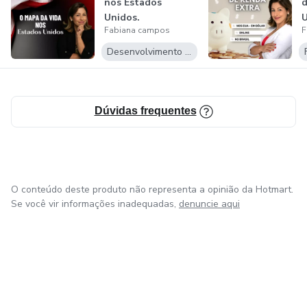
nos Estados
d
Unidos.
U
Fabiana campos
F
B
Desenvolvimento Pessoal
Dúvidas frequentes
O conteúdo deste produto não representa a opinião da Hotmart.
Se você vir informações inadequadas,
denuncie aqui