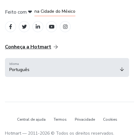
em Bogotá
em Amsterdam
em Madrid
na Cidade do México
Feito com
❤
em Belo Horizonte
Conheça a Hotmart
Idioma
Português
Central de ajuda
Termos
Privacidade
Cookies
Hotmart — 2011-2026 © Todos os direitos reservados.