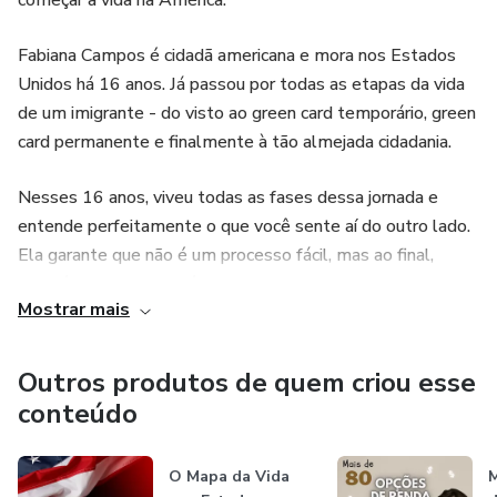
começar a vida na América.
Fabiana Campos é cidadã americana e mora nos Estados
Unidos há 16 anos. Já passou por todas as etapas da vida
de um imigrante - do visto ao green card temporário, green
card permanente e finalmente à tão almejada cidadania.
Nesses 16 anos, viveu todas as fases dessa jornada e
entende perfeitamente o que você sente aí do outro lado.
Ela garante que não é um processo fácil, mas ao final,
também garante que é compensador.
Mostrar mais
Outros produtos de quem criou esse
conteúdo
O Mapa da Vida
M