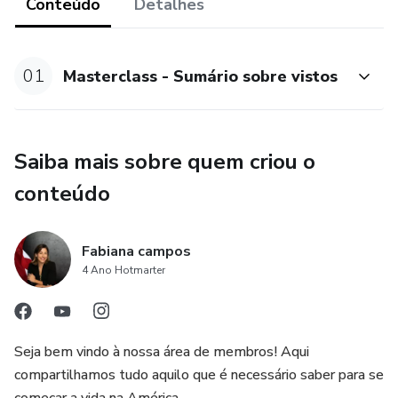
Conteúdo
Detalhes
Você pode estar pensando em ir com certo tipo, mas pode
ter qualificação para ir com outro que vai facilitar a sua
01
Masterclass - Sumário sobre vistos
jornada, evitando problemas ou a necessidade de voltar
para o Brasil antes do planejado.
Essa Masterclass foi elaborada pra te ajudar com isso. Em
Saiba mais sobre quem criou o
um hora, você sairá, sabendo, ao menos o rumo a tomar.
conteúdo
Aqui você receberá um sumário de tudo em relação aos
principais vistos.
Fabiana campos
4 Ano Hotmarter
Seja bem vindo à nossa área de membros! Aqui
compartilhamos tudo aquilo que é necessário saber para se