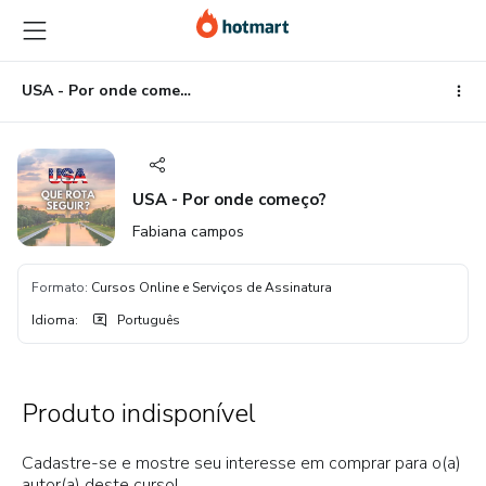
Ir
Ir
Ir
para
para
para
o
o
o
conteúdo
pagamento
rodapé
USA - Por onde começo?
principal
USA - Por onde começo?
Fabiana campos
Formato
:
Cursos Online e Serviços de Assinatura
Idioma
:
Português
Produto indisponível
Cadastre-se e mostre seu interesse em comprar para o(a)
autor(a) deste curso!