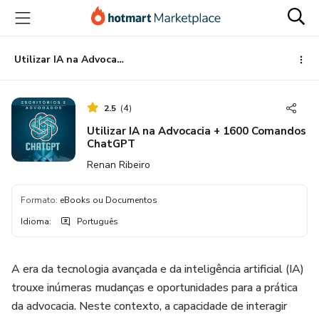
Ir
Ir
Ir
para
para
para
o
o
o
conteúdo
pagamento
rodapé
Utilizar IA na Advocacia + 1600 Comandos ChatGPT
principal
2.5
(
4
)
Utilizar IA na Advocacia + 1600 Comandos
ChatGPT
Renan Ribeiro
Formato
:
eBooks ou Documentos
Idioma
:
Português
A era da tecnologia avançada e da inteligência artificial (IA)
trouxe inúmeras mudanças e oportunidades para a prática
da advocacia. Neste contexto, a capacidade de interagir