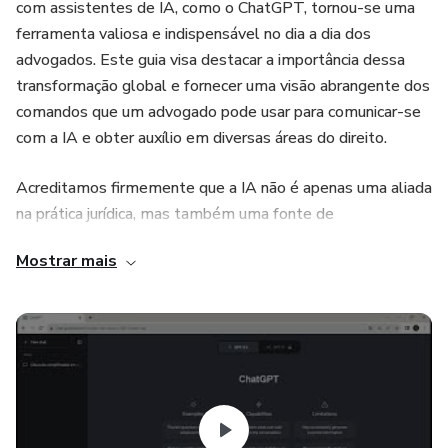
com assistentes de IA, como o ChatGPT, tornou-se uma
ferramenta valiosa e indispensável no dia a dia dos
advogados. Este guia visa destacar a importância dessa
transformação global e fornecer uma visão abrangente dos
comandos que um advogado pode usar para comunicar-se
com a IA e obter auxílio em diversas áreas do direito.
Acreditamos firmemente que a IA não é apenas uma aliada
na prática jurídica, mas também uma fonte de
aprimoramento significativo. Com a capacidade de
Mostrar mais
processar vastos volumes de informações, pesquisar
jurisprudência, analisar documentos e até mesmo fornecer
respostas jurídicas instantâneas, a IA pode economizar
tempo precioso, melhorar a precisão das pesquisas e
contribuir para uma advocacia mais eficiente e eficaz.
Neste guia, exploraremos uma ampla gama de comandos
específicos para diversas áreas do direito, desde direito