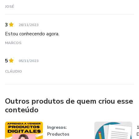
JOSÉ
3
26/11/2023
Estou conhecendo agora.
MARCOS
5
05/11/2023
CLÁUDIO
Outros produtos de quem criou esse
conteúdo
Ingresos:
1
Productos