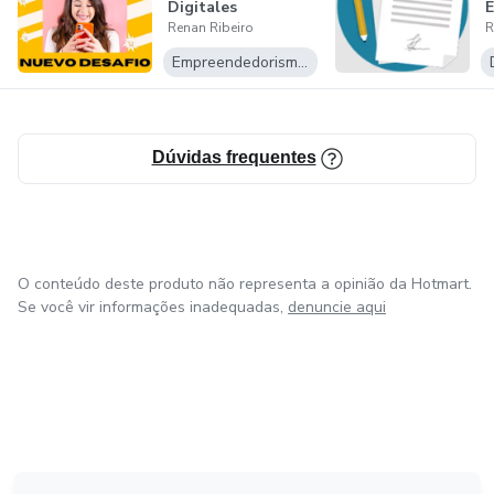
Digitales
E
Renan Ribeiro
R
Empreendedorismo Digital
Dúvidas frequentes
O conteúdo deste produto não representa a opinião da Hotmart.
Se você vir informações inadequadas,
denuncie aqui
em Amsterdam
em Madrid