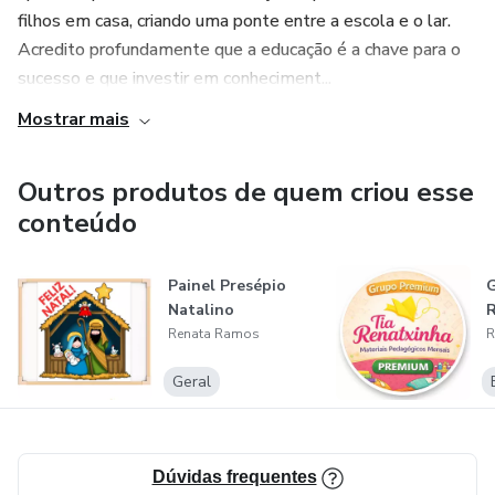
filhos em casa, criando uma ponte entre a escola e o lar.
Acredito profundamente que a educação é a chave para o
sucesso e que investir em conheciment...
Mostrar mais
Outros produtos de quem criou esse
conteúdo
Painel Presépio
G
Natalino
R
Renata Ramos
R
Geral
Dúvidas frequentes