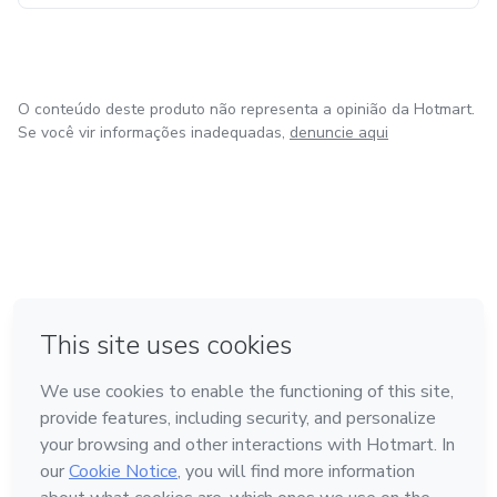
O conteúdo deste produto não representa a opinião da Hotmart.
Se você vir informações inadequadas,
denuncie aqui
em Amsterdam
em Madrid
em Bogotá
Feito com
❤
em Belo Horizonte
na Cidade do México
Conheça a Hotmart