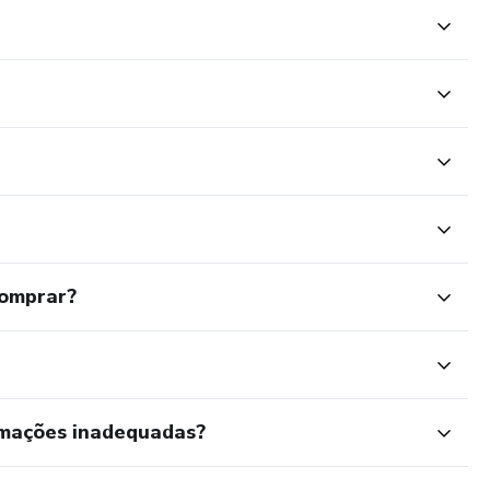
comprar?
rmações inadequadas?