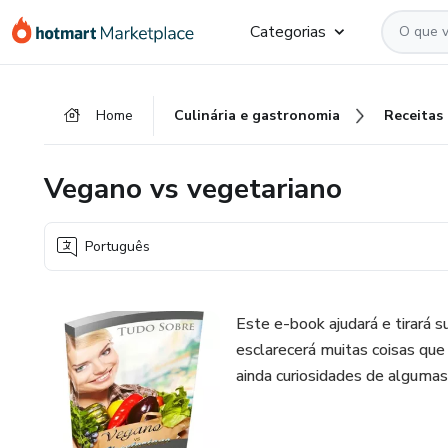
Ir
Ir
Ir
Categorias
para
para
para
o
o
o
conteúdo
pagamento
rodapé
Home
Culinária e gastronomia
Receitas
principal
Vegano vs vegetariano
Português
Este e-book ajudará e tirará 
esclarecerá muitas coisas que
ainda curiosidades de alguma