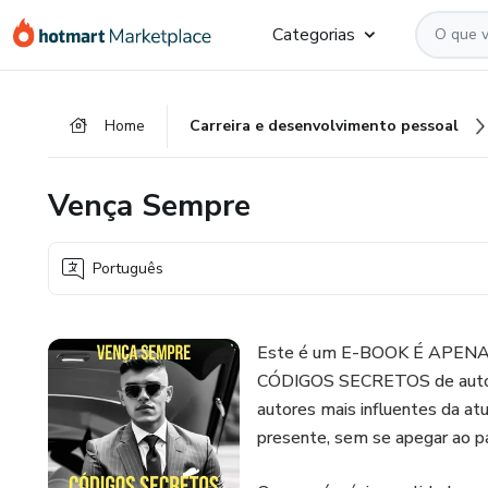
Ir
Ir
Ir
Categorias
para
para
para
o
o
o
conteúdo
pagamento
rodapé
Home
Carreira e desenvolvimento pessoal
principal
Vença Sempre
Português
Este é um E-BOOK É APENAS
CÓDIGOS SECRETOS de autoaju
autores mais influentes da at
presente, sem se apegar ao p