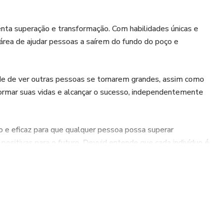
nta superação e transformação. Com habilidades únicas e
 área de ajudar pessoas a saírem do fundo do poço e
ade de ver outras pessoas se tornarem grandes, assim como
formar suas vidas e alcançar o sucesso, independentemente
o e eficaz para que qualquer pessoa possa superar
 positivas para o futuro. Deyvid entende que cada indivíduo é
e adapta às necessidades de cada pessoa, proporcionando um
ectivas ou motivação, Deyvid Stanley Queiroz de Oliveira é
expertise na área irão te guiar rumo ao sucesso e à realização