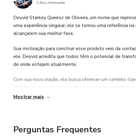
3 Ano Hotmarter
Deyvid Stanley Queiroz de Oliveira, um nome que represe
uma experiência singular, ele se tornou uma referência na
alcançarem sua melhor fase.
Sua motivação para construir esse produto veio da vont
ele. Deyvid acredita que todos têm o potencial de trans
de onde estejam atualmente.
Com sua nova criação, ele busca oferecer um caminho clar
obstáculos, conquistar seus objetivos e criar expectativas
único e, por isso, desenvolveu um produto digital que s
Mostrar mais
crescimento pessoal e profissional sem precedentes.
Se você está cansado de ficar no mesmo lugar, sem persp
o mentor que você precisa. Sua história inspiradora e sua 
Perguntas Frequentes
dos seus sonhos.