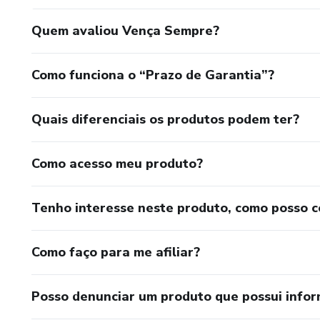
Quem avaliou Vença Sempre?
Não perca mais tempo, dê o primeiro passo em direção à 
você. Conte com Deyvid Stanley Queiroz de Oliveira para t
Como funciona o “Prazo de Garantia”?
Quais diferenciais os produtos podem ter?
Como acesso meu produto?
Tenho interesse neste produto, como posso 
Como faço para me afiliar?
Posso denunciar um produto que possui info