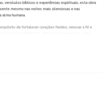
, versículos bíblicos e experiências espirituais, esta obra
sente mesmo nas noites mais silenciosas e nas
a alma humana.
propósito de fortalecer corações feridos, renovar a fé e
em meio ao sofrimento, ainda existe esperança, cura e
é uma mensagem de encorajamento para quem precisa
 caminhando.