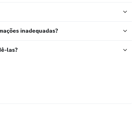
rmações inadequadas?
ê-las?