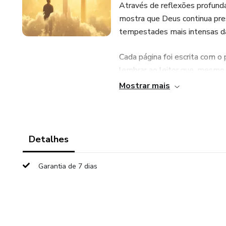
Através de reflexões profundas
mostra que Deus continua pre
tempestades mais intensas d
Cada página foi escrita com o 
lembrar ao leitor que, mesmo 
recomeço em Cristo.
Mostrar mais
Mais do que um livro, esta 
encontrar força para continuar
Detalhes
Garantia de 7 dias