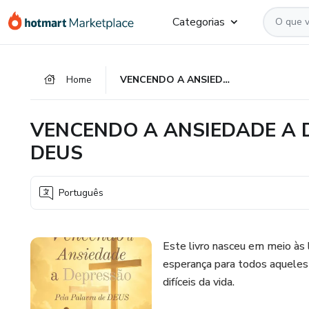
Ir
Ir
Ir
Categorias
para
para
para
o
o
o
conteúdo
pagamento
rodapé
Home
VENCENDO A ANSIEDADE A DEPRESSAO PELA PALAVRA DE DEUS
principal
VENCENDO A ANSIEDADE A 
DEUS
Português
Este livro nasceu em meio às
esperança para todos aqueles 
difíceis da vida.