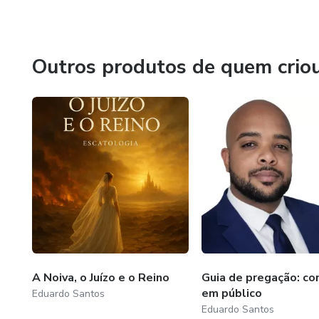
Meu foco é que crescermos juntos no conhecimento e pos
Estamos trabalhando para que o entendimento das palavra
Outros produtos de quem crio
cheguem a todos.
A Noiva, o Juízo e o Reino
Guia de pregação: co
em público
Eduardo Santos
Eduardo Santos