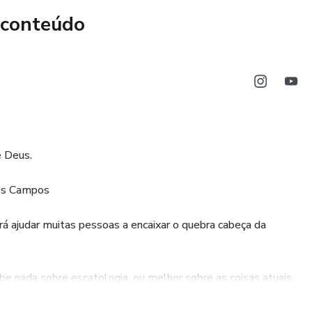
 conteúdo
e Deus.
os Campos
rá ajudar muitas pessoas a encaixar o quebra cabeça da
be nada sobre escatologia, ou melhor sobre as coisas atuais