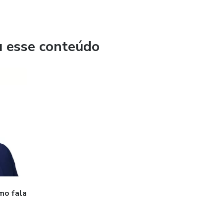
samos nos aprofundar na santa escritura.
s da Bíblia, sejam melhores entendidas e esclarecidas, e
u esse conteúdo
mo fala