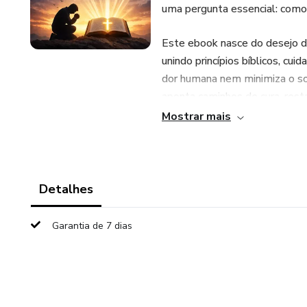
uma pergunta essencial: como 
Este ebook nasce do desejo d
unindo princípios bíblicos, cui
dor humana nem minimiza o sof
aponta caminhos de cura, rest
Mostrar mais
Ao longo de cada capítulo vo
perspectiva bíblica, a reconhec
Deus se revela presente no m
Jesus e princípios cristãos 
Detalhes
sozinhos nessa jornada.
Garantia de 7 dias