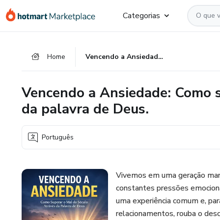
Ir
Ir
Ir
Categorias
para
para
para
o
o
o
conteúdo
pagamento
rodapé
Home
Vencendo a Ansiedade: Como superar o mal do século através da palavra de Deus.
principal
Vencendo a Ansiedade: Como s
da palavra de Deus.
Português
Vivemos em uma geração marc
constantes pressões emociona
uma experiência comum e, para
relacionamentos, rouba o desc