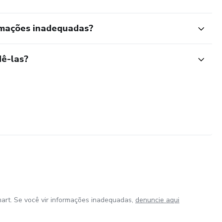
rmações inadequadas?
ê-las?
art. Se você vir informações inadequadas,
denuncie aqui