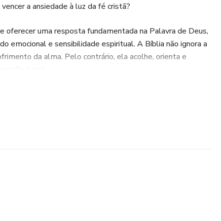
vencer a ansiedade à luz da fé cristã?
e oferecer uma resposta fundamentada na Palavra de Deus,
dado emocional e sensibilidade espiritual. A Bíblia não ignora a
rimento da alma. Pelo contrário, ela acolhe, orienta e
auração e paz.
cê será convidado a compreender a ansiedade sob uma
er suas raízes espirituais e emocionais, e a descobrir como
eio das inquietações. Personagens bíblicos, ensinamentos de
integrados ao cuidado da mente mostram que não estamos