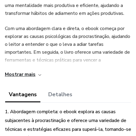
uma mentalidade mais produtiva e eficiente, ajudando a
transformar hábitos de adiamento em ações produtivas.
Com uma abordagem clara e direta, o ebook começa por
explorar as causas psicológicas da procrastinação, ajudando
o leitor a entender o que o leva a adiar tarefas
importantes. Em seguida, o livro oferece uma variedade de
ferramentas e técnicas práticas para vencer a
procrastinação, incluindo dicas para aumentar a motivação, a
Mostrar mais
disciplina e a concentração, bem como estratégias para
gerir melhor o tempo e reduzir a ansiedade.
Vantagens
Detalhes
Ao longo do livro, o autor explora também como as
distrações modernas, como redes sociais e dispositivos
1. Abordagem completa: o ebook explora as causas
móveis, podem afetar a produtividade, oferecendo
subjacentes à procrastinação e oferece uma variedade de
sugestões para minimizar essas distrações e aproveitar
técnicas e estratégias eficazes para superá-la, tornando-se
melhor o tempo disponível. Por fim, o ebook conclui com