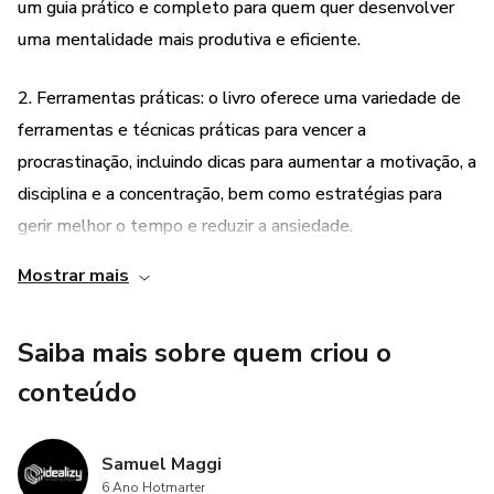
um guia prático e completo para quem quer desenvolver
uma série de exercícios e planilhas práticas para ajudar o
leitor a implementar as técnicas aprendidas e manter-se
uma mentalidade mais produtiva e eficiente.
no caminho certo para alcançar seus objetivos.
2. Ferramentas práticas: o livro oferece uma variedade de
Escrito de forma clara e concisa, "Vencendo a
ferramentas e técnicas práticas para vencer a
Procrastinação" é um recurso valioso para qualquer pessoa
procrastinação, incluindo dicas para aumentar a motivação, a
que queira melhorar sua produtividade, seja em casa, no
disciplina e a concentração, bem como estratégias para
trabalho ou nos estudos. Com este ebook, o leitor
gerir melhor o tempo e reduzir a ansiedade.
aprenderá a superar a procrastinação e a alcançar o sucesso
em todas as áreas da vida.
Mostrar mais
3. Aborda distrações modernas: o autor explora como as
distrações modernas, como redes sociais e dispositivos
Saiba mais sobre quem criou o
móveis, podem afetar a produtividade, oferecendo
sugestões para minimizar essas distrações e aproveitar
conteúdo
melhor o tempo disponível.
Samuel Maggi
4. Escrito de forma clara e concisa: o ebook é escrito de
6 Ano Hotmarter