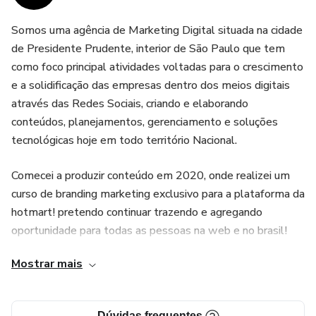
forma clara e concisa, tornando-se um recurso valioso para
qualquer pessoa que queira melhorar sua produtividade,
Somos uma agência de Marketing Digital situada na cidade
seja em casa, no trabalho ou nos estudos.
de Presidente Prudente, interior de São Paulo que tem
como foco principal atividades voltadas para o crescimento
5. Exercícios e planilhas práticas: o ebook conclui com uma
e a solidificação das empresas dentro dos meios digitais
através das Redes Sociais, criando e elaborando
série de exercícios e planilhas práticas para ajudar o leitor a
conteúdos, planejamentos, gerenciamento e soluções
implementar as técnicas aprendidas e manter-se no
tecnológicas hoje em todo território Nacional.
caminho certo para alcançar seus objetivos.
Comecei a produzir conteúdo em 2020, onde realizei um
curso de branding marketing exclusivo para a plataforma da
hotmart! pretendo continuar trazendo e agregando
oportunidade para todas as pessoas na web e no brasil!
Mostrar mais
Dúvidas frequentes