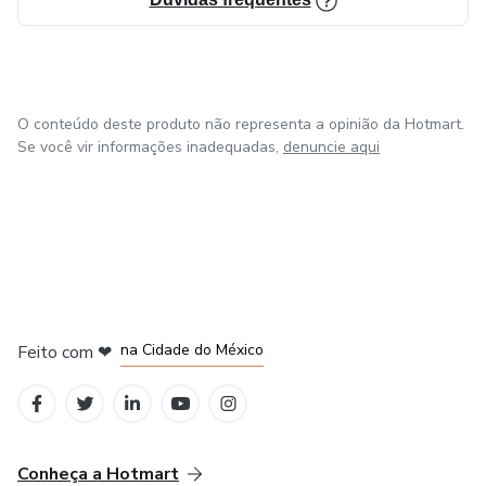
O conteúdo deste produto não representa a opinião da Hotmart.
Se você vir informações inadequadas,
denuncie aqui
em Bogotá
em Amsterdam
em Madrid
na Cidade do México
Feito com
❤
em Belo Horizonte
Conheça a Hotmart