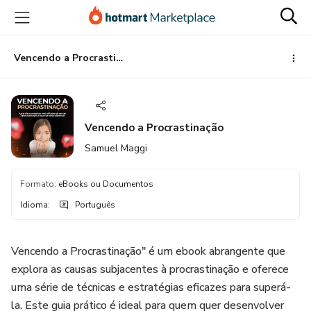
Ir
Ir
Ir
para
para
para
o
o
o
conteúdo
pagamento
rodapé
Vencendo a Procrastinação
principal
Vencendo a Procrastinação
Samuel Maggi
Formato
:
eBooks ou Documentos
Idioma
:
Português
Vencendo a Procrastinação" é um ebook abrangente que
explora as causas subjacentes à procrastinação e oferece
uma série de técnicas e estratégias eficazes para superá-
la. Este guia prático é ideal para quem quer desenvolver