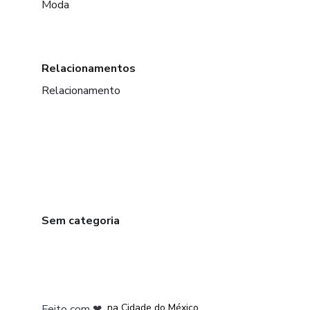
Moda
Relacionamentos
Relacionamento
Sem categoria
em Bogotá
em Amsterdam
em Madrid
na Cidade do México
Feito com
❤