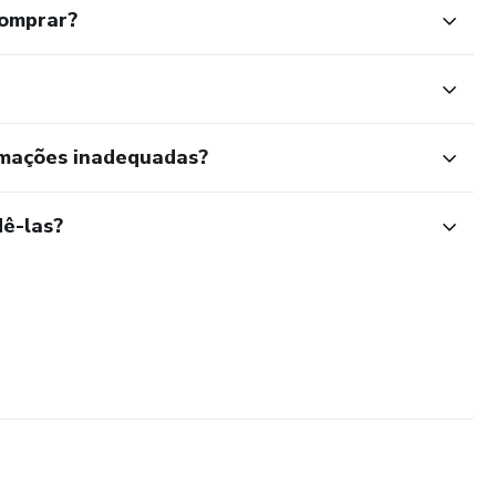
comprar?
rmações inadequadas?
ê-las?