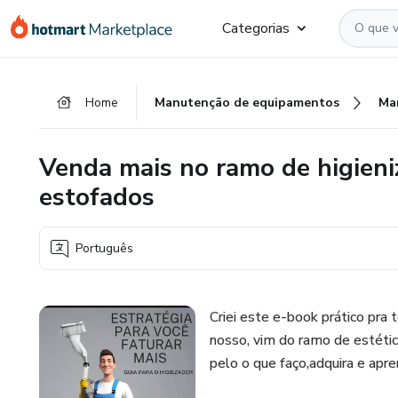
Ir
Ir
Ir
Categorias
para
para
para
o
o
o
conteúdo
pagamento
rodapé
Home
Manutenção de equipamentos
Ma
principal
Venda mais no ramo de higieni
estofados
Português
Criei este e-book prático pra 
nosso, vim do ramo de estétic
pelo o que faço,adquira e apre