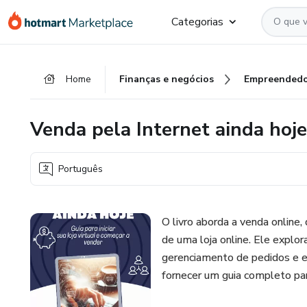
Ir
Ir
Ir
Categorias
para
para
para
o
o
o
conteúdo
pagamento
rodapé
Home
Finanças e negócios
Empreendedo
principal
Venda pela Internet ainda hoje
Português
O livro aborda a venda online,
de uma loja online. Ele explor
gerenciamento de pedidos e en
fornecer um guia completo par