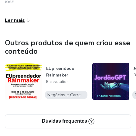
JOSE
Ler mais
Outros produtos de quem criou esse
conteúdo
EUpreendedor
Rainmaker
B
Bizrevolution
Negócios e Carreira
Dúvidas frequentes