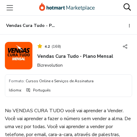
Ir
Ir
Ir
para
para
para
o
o
o
conteúdo
pagamento
rodapé
Vendas Cura Tudo - Plano Mensal
principal
4.2
(
168
)
Vendas Cura Tudo - Plano Mensal
Bizrevolution
Formato
:
Cursos Online e Serviços de Assinatura
Idioma
:
Português
No VENDAS CURA TUDO você vai aprender a Vender.
Você vai aprender a fazer o número sem vender a alma. De
uma vez por todas. Você vai aprender a vender por
telefone, por email, cara-a-cara, através de palestras,