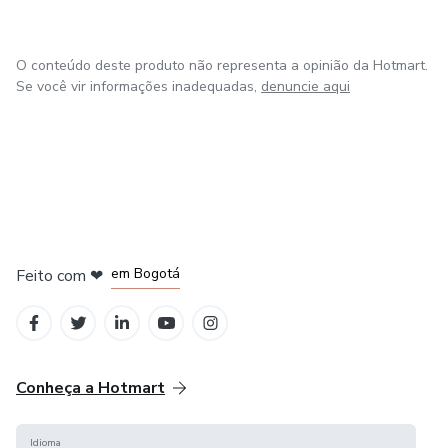
O conteúdo deste produto não representa a opinião da Hotmart.
Se você vir informações inadequadas,
denuncie aqui
em Amsterdam
em Madrid
em Bogotá
Feito com
❤
em Belo Horizonte
na Cidade do México
Conheça a Hotmart
Idioma