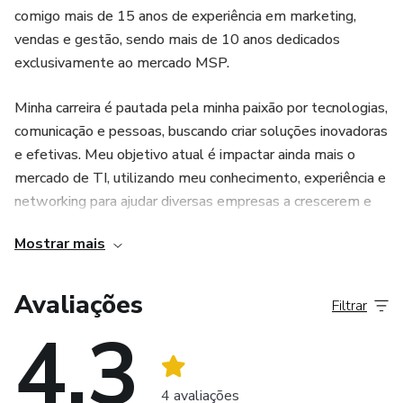
comigo mais de 15 anos de experiência em marketing,
vendas e gestão, sendo mais de 10 anos dedicados
exclusivamente ao mercado MSP.
Minha carreira é pautada pela minha paixão por tecnologias,
comunicação e pessoas, buscando criar soluções inovadoras
e efetivas. Meu objetivo atual é impactar ainda mais o
mercado de TI, utilizando meu conhecimento, experiência e
networking para ajudar diversas empresas a crescerem e
se desenvolverem.
Mostrar mais
Sou formado em comunicação, especializado em gestão
estratégica de marketing e inteligência competitiva, com
Avaliações
Filtrar
um histórico comprovado de liderança, especialmente na
4.3
minha atuação na ADDEE, onde nos últimos anos liderei as
estratégias de marca, geração de oportunidades e
educação de mercado, tendo um papel crucial na expansão
4 avaliações