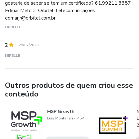
gostaria de saber se tem um certificado? 61.99211.3387
Edmar Melo Jr. Orbitel Telecomunicações
Fora do trabalho, me dedico às minhas filhas, sempre com
edmarjr@orbitel.com.br
diversos momentos de descontração, curtindo um bom
ORBITEL
churrasco com muita cerveja.
2
29/07/2020
Muito prazer, sou o Luís Montanari, Fundador e Consultor
na MSP Marketing.
MIRELLE
Outros produtos de quem criou esse
conteúdo
MSP Growth
Luís Montanari - MSP Marketing
2
+