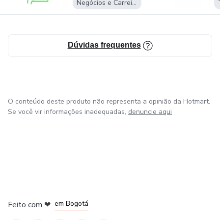
Negócios e Carreira
Dúvidas frequentes
O conteúdo deste produto não representa a opinião da Hotmart.
Se você vir informações inadequadas,
denuncie aqui
em Amsterdam
em Madrid
em Bogotá
Feito com
❤
em Belo Horizonte
na Cidade do México