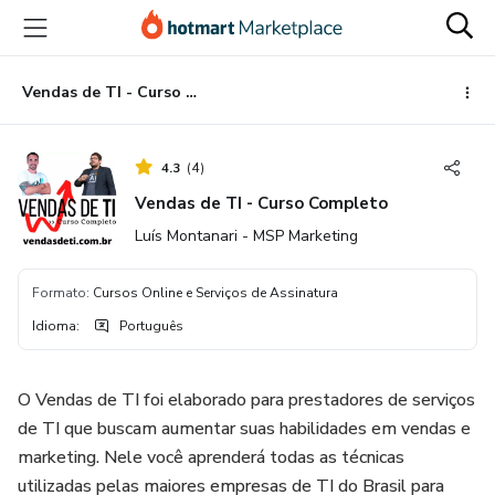
Ir
Ir
Ir
para
para
para
o
o
o
conteúdo
pagamento
rodapé
Vendas de TI - Curso Completo
principal
4.3
(
4
)
Vendas de TI - Curso Completo
Luís Montanari - MSP Marketing
Formato
:
Cursos Online e Serviços de Assinatura
Idioma
:
Português
O Vendas de TI foi elaborado para prestadores de serviços
de TI que buscam aumentar suas habilidades em vendas e
marketing. Nele você aprenderá todas as técnicas
utilizadas pelas maiores empresas de TI do Brasil para