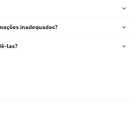
rmações inadequadas?
ê-las?