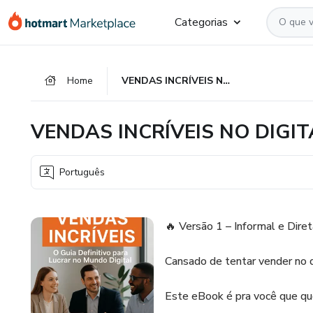
Ir
Ir
Ir
Categorias
para
para
para
o
o
o
conteúdo
pagamento
rodapé
Home
VENDAS INCRÍVEIS NO DIGITAL
principal
VENDAS INCRÍVEIS NO DIGIT
Português
🔥 Versão 1 – Informal e Diret
Cansado de tentar vender no d
Este eBook é pra você que q