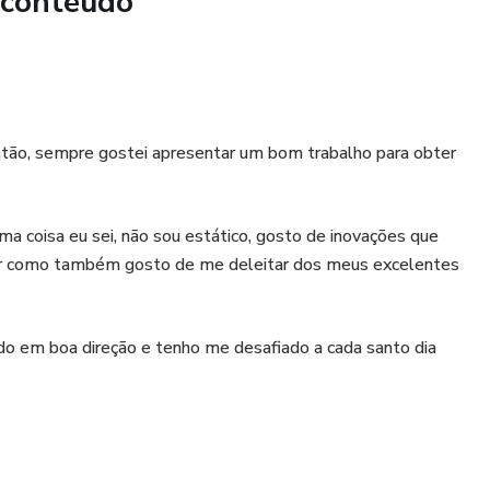
 conteúdo
. esse material é pra você.
consumir conteúdo e começar a aplicar.
sformar suas vendas.
então, sempre gostei apresentar um bom trabalho para obter
ional (estilo aspiracional e motivacional)
a coisa eu sei, não sou estático, gosto de inovações que
iar como também gosto de me deleitar dos meus excelentes
propósito – e com resultados.
anual de vendas online. Ele é um convite pra você virar a
do em boa direção e tenho me desafiado a cada santo dia
seu negócio e conquistar o que realmente merece: liberdade,
 arvore na metade do tempo, precisam passar o dobro do
tratégias que transformam seguidores em clientes fiéis,
nhas atividades e com esse proverbio vivido e implementado
e uma comunicação que toca, conecta e convence.
 falam