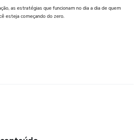
ção, as estratégias que funcionam no dia a dia de quem
cê esteja começando do zero.
ealmente querem comprar;
e vende sozinha;
como dizer) pra ativar o famoso “sim, eu quero!” no seu
is certos na hora certa;
do isso com autenticidade e autoridade.
no digital, vender mais no Instagram, WhatsApp, página de