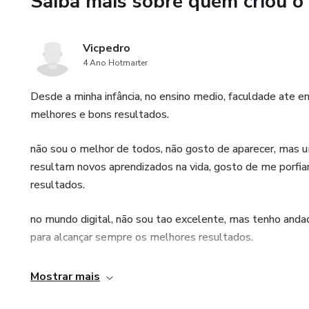
Saiba mais sobre quem criou o
vendas ou até no boca a boca..
Chegou a hora de parar de só 
Vicpedro
4 Ano Hotmarter
Você está a um clique de tran
Desde a minha infância, no ensino medio, faculdade ate 
---
melhores e bons resultados.
❤️‍🔥 Versão 2 – Marketing Emoc
não sou o melhor de todos, não gosto de aparecer, mas um
resultam novos aprendizados na vida, gosto de me porf
Você nasceu para vender com 
resultados.
Este eBook é mais do que um m
no mundo digital, não sou tao excelente, mas tenho anda
chave, assumir o controle do 
para alcançar sempre os melhores resultados.
reconhecimento e lucro.
aprendi na caminhada que se agente quiser derrubar uma
Mostrar mais
Aqui, você vai aprender as es
tempo afinando o machado, eu uso esse proverbio nas mi
usando técnicas comprovadas 
em qualquer atividade feito dia a dia, os resultados por si