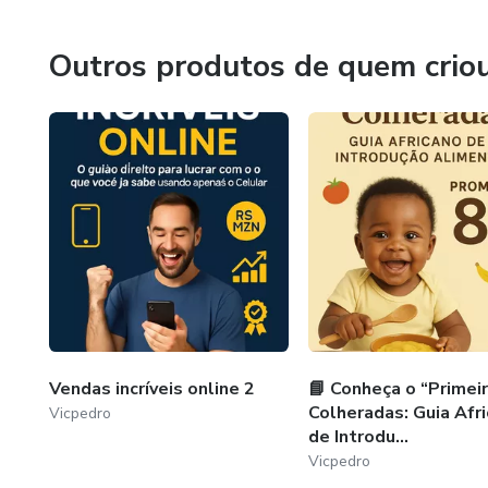
É hora de mostrar ao mundo o
Outros produtos de quem crio
Com este eBook, você vai:
✨ Descobrir o que está trava
✨ Aprender a vender com natur
✨ Construir sua autoridade e f
✨ E o melhor: começar a ver r
Você pode – e vai – vender de 
Vendas incríveis online 2
📘 Conheça o “Primei
Colheradas: Guia Afr
Vicpedro
de Introdu...
Vicpedro