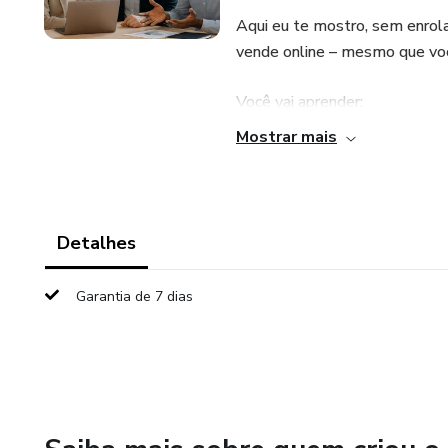
Aqui eu te mostro, sem enrola
vende online – mesmo que vo
Você vai aprender:
Mostrar mais
✅ Como atrair pessoas que r
✅ Como montar uma oferta qu
Detalhes
✅ O que você precisa dizer (e 
cliente;
Garantia de 7 dias
✅ Como usar os gatilhos menta
✅ E o principal: como fazer tu
Se você quer viver de vendas 