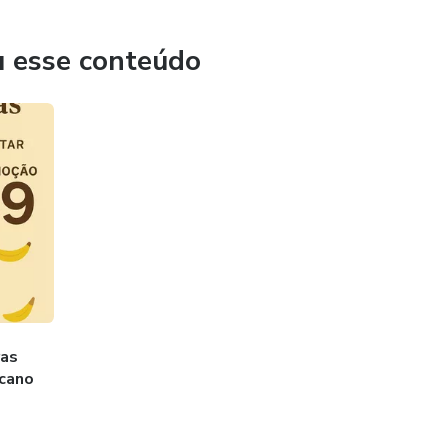
 valor que só você tem.
u esse conteúdo
ndo suas vendas e como mudar isso agora;
alidade, mesmo que odeie “forçar a barra”;
azer seu nome no digital;
esultados reais, com constância.
forma incrível.
ras
icano