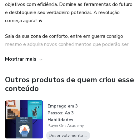
objetivos com eficiência. Domine as ferramentas do futuro
e desbloqueie seu verdadeiro potencial. A revolução
começa agora! 🔥
Saia da sua zona de conforto, entre em guerra consigo
mesmo e adquira novos conhecimentos que poderão ser
usados em diversas esferas da sua vida!
Mostrar mais
Outros produtos de quem criou esse
conteúdo
Emprego em 3
Passos: As 3
Habilidades
Player One Academy
Essenciais Para Sua
Re...
Desenvolvimento Pessoal