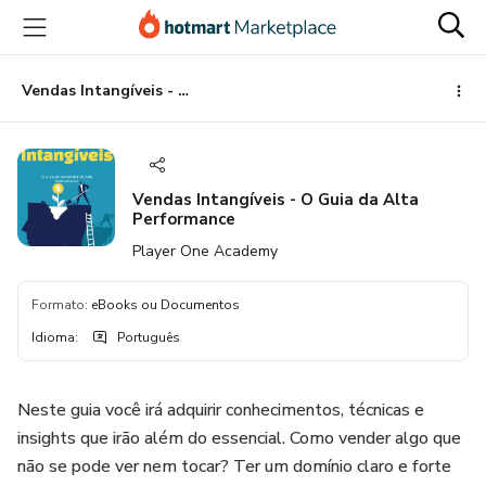
Ir
Ir
Ir
para
para
para
o
o
o
conteúdo
pagamento
rodapé
Vendas Intangíveis - O Guia da Alta Performance
principal
Vendas Intangíveis - O Guia da Alta
Performance
Player One Academy
Formato
:
eBooks ou Documentos
Idioma
:
Português
Neste guia você irá adquirir conhecimentos, técnicas e
insights que irão além do essencial. Como vender algo que
não se pode ver nem tocar? Ter um domínio claro e forte