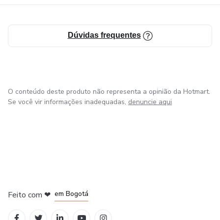
Dúvidas frequentes
O conteúdo deste produto não representa a opinião da Hotmart.
Se você vir informações inadequadas,
denuncie aqui
em Amsterdam
em Madrid
em Bogotá
Feito com
❤
em Belo Horizonte
na Cidade do México