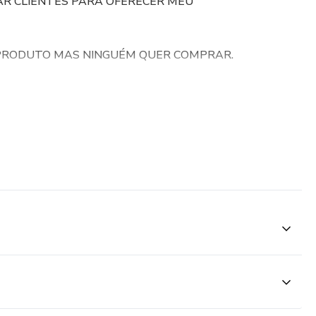
AR CLIENTES PARA OFERECER MEU
/PRODUTO MAS NINGUÉM QUER COMPRAR.
 REUNIÕES PARA APRESENTAR MEU TRABALHO.
 MAS NINGUÉM ACEITA MINHAS PROPOSTAS.
IA NAS VENDAS.
E ME PERCO NO QUE FAZER.
ME RESPONDEM MAIS.
R NO CURSO: A METODOLOGIA DE VENDAS DA QUAL
ZEI DE “SEXTETO DO A”.