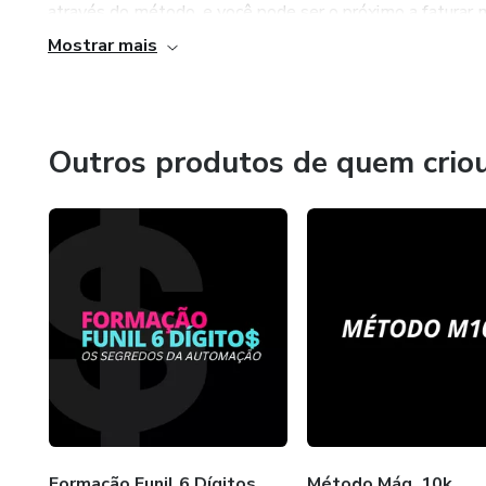
através do método, e você pode ser o próximo a faturar m
Mostrar mais
Outros produtos de quem crio
Formação Funil 6 Dígitos
Método Máq. 10k