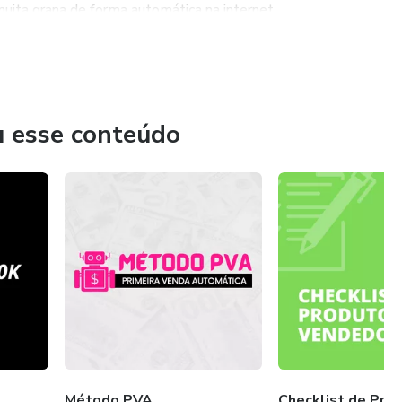
uita grana de forma automática na internet.
u esse conteúdo
Método PVA
Checklist de Pro