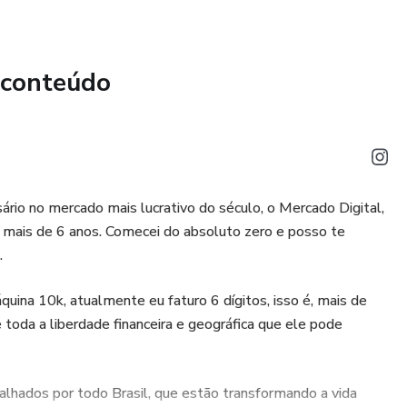
COMERCIAL QUE IRÃO TE FAZER FECHAR CONTRATOS
ODOS OS MESES.
 conteúdo
ÃO
io no mercado mais lucrativo do século, o Mercado Digital,
MENTO
á mais de 6 anos. Comecei do absoluto zero e posso te
.
ina 10k, atualmente eu faturo 6 dígitos, isso é, mais de
toda a liberdade financeira e geográfica que ele pode
ULAS COMPLEMENTARES SOBRE VENDAS.
hados por todo Brasil, que estão transformando a vida