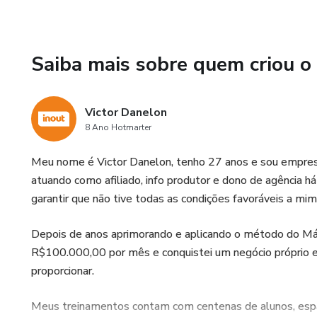
6 ETAPAS DO PROCESSO 
DE MILHARES DE REAIS T
1ª ETAPA - ATRAÇÃO
Saiba mais sobre quem criou o
2ª ETAPA - ABORDAGEM
Victor Danelon
3ª ETAPA - APRESENTAÇ
8 Ano Hotmarter
Meu nome é Victor Danelon, tenho 27 anos e sou empresár
4ª ETAPA - ACOMPANHA
atuando como afiliado, info produtor e dono de agência h
garantir que não tive todas as condições favoráveis a mim
5ª ETAPA - ARREMATE
Depois de anos aprimorando e aplicando o método do Máqu
6ª ETAPA - AUXÍLIO
R$100.000,00 por mês e conquistei um negócio próprio e 
ALÉM DE CONTAR COM A
proporcionar.
Meus treinamentos contam com centenas de alunos, espal