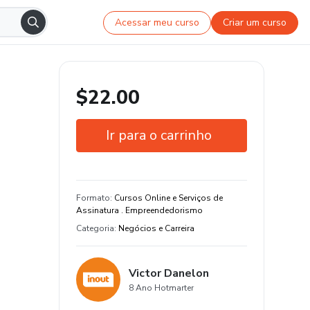
Acessar meu curso
Criar um curso
$22.00
Ir para o carrinho
Garantia de 7 dias
Estude do seu jeito e em qualquer
Formato
:
Cursos Online e Serviços de
dispositivo
Assinatura . Empreendedorismo
Categoria
:
Negócios e Carreira
16 aula e 2 hora de conteúdo original
Victor Danelon
8 Ano Hotmarter