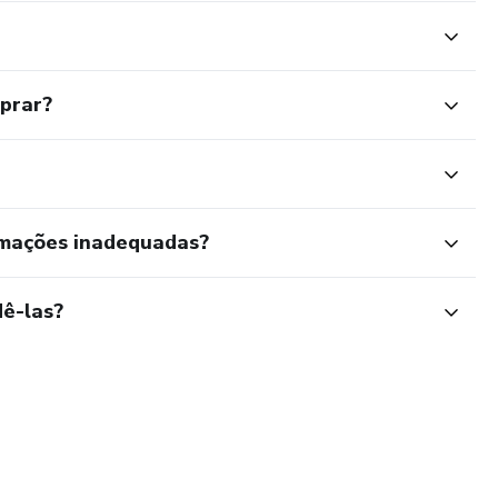
mprar?
rmações inadequadas?
ê-las?