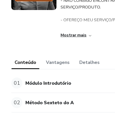
- NÃO CONSIGO ENCONTR
SERVIÇO/PRODUTO.
- OFEREÇO MEU SERVIÇO
- NÃO CONSIGO AGENDAR
Mostrar mais
- FAÇO MUITAS REUNIÕES
- NÃO TENHO CONSISTÊNC
Conteúdo
Vantagens
Detalhes
- SÃO TANTAS COISAS QU
01
Módulo Introdutório
- MEUS PROSPECTS NÃO 
O QUE VOCÊ VAI APRENDE
02
Método Sexteto do A
EU CARINHOSAMENTE BATI