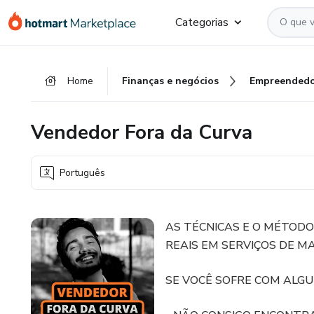
Ir
Ir
Ir
Categorias
para
para
para
o
o
o
conteúdo
pagamento
rodapé
Home
Finanças e negócios
Empreendedo
principal
Vendedor Fora da Curva
Português
AS TÉCNICAS E O MÉTODO
REAIS EM SERVIÇOS DE MA
SE VOCÊ SOFRE COM ALGU