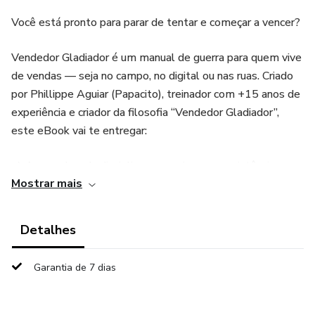
Você está pronto para parar de tentar e começar a vencer?
Vendedor Gladiador é um manual de guerra para quem vive
de vendas — seja no campo, no digital ou nas ruas. Criado
por Phillippe Aguiar (Papacito), treinador com +15 anos de
experiência e criador da filosofia “Vendedor Gladiador”,
este eBook vai te entregar:
📌 A armadura da disciplina para agir com consistência
Mostrar mais
📌 A forja do propósito para vender com alma
Detalhes
📌 As armas da persuasão para encantar com verdade
Garantia de 7 dias
📌 A resistência à rejeição, para não cair frente aos “nãos”
📌 O exército da performance, com rotina de alta