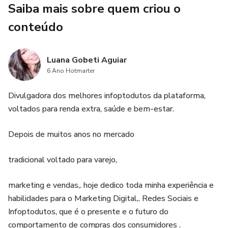
Saiba mais sobre quem criou o
produtividade
conteúdo
📌 A coroa da fidelização, para vender de novo, sempre
📌 O legado do gladiador, para transformar o que você vive
Luana Gobeti Aguiar
em impacto real
6 Ano Hotmarter
Divulgadora dos melhores infoptodutos da plataforma,
Com linguagem direta, analogias poderosas e atividades
voltados para renda extra, saúde e bem-estar.
práticas em cada capítulo, você vai sair da leitura com ação
imediata.
Depois de muitos anos no mercado
“Eu não tô aqui pra tentar. Eu tô aqui pra vencer.” —
tradicional voltado para varejo,
Papacito
marketing e vendas,. hoje dedico toda minha experiência e
O que você vai encontrar
habilidades para o Marketing Digital,. Redes Sociais e
Infoptodutos, que é o presente e o futuro do
✅ Exercícios e rituais diários
comportamento de compras dos consumidores .