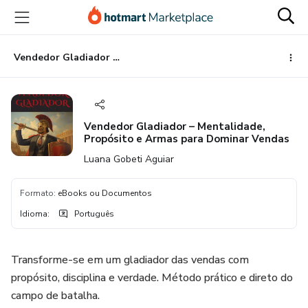
Ir
Ir
Ir
para
para
para
o
o
o
conteúdo
pagamento
rodapé
Vendedor Gladiador – Mentalidade, Propósito e Armas para Dominar Vendas
principal
Vendedor Gladiador – Mentalidade,
Propósito e Armas para Dominar Vendas
Luana Gobeti Aguiar
Formato
:
eBooks ou Documentos
Idioma
:
Português
Transforme-se em um gladiador das vendas com
propósito, disciplina e verdade. Método prático e direto do
campo de batalha.