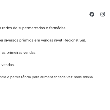
s redes de supermercados e farmácias.
tei diversos prêmios em vendas nível Regional Sul.
r as primeiras vendas.
 vendas.
ncia e persistência para aumentar cada vez mais minha
dedoras tenham um início mais tranquilo e possam começar