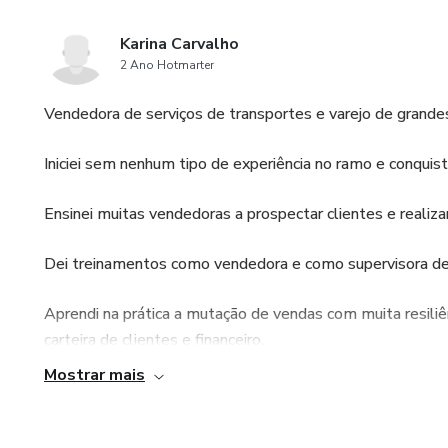
Karina Carvalho
2 Ano Hotmarter
Vendedora de serviços de transportes e varejo de grande
Iniciei sem nenhum tipo de experiência no ramo e conquis
Ensinei muitas vendedoras a prospectar clientes e realiza
Dei treinamentos como vendedora e como supervisora de
Aprendi na prática a mutação de vendas com muita resiliê
carteira de clientes e financeiro.
Mostrar mais
Gosto de repassar meu conhecimento para que novas ven
confiantes de seu trabalho.