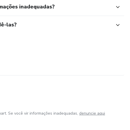
rmações inadequadas?
ê-las?
art. Se você vir informações inadequadas,
denuncie aqui