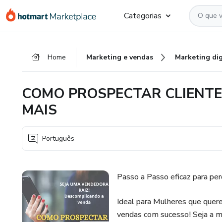
Ir
Ir
Ir
Categorias
para
para
para
o
o
o
conteúdo
pagamento
rodapé
Home
Marketing e vendas
Marketing dig
principal
COMO PROSPECTAR CLIENTE
MAIS
Português
Passo a Passo eficaz para per
Ideal para Mulheres que quere
vendas com sucesso! Seja a 