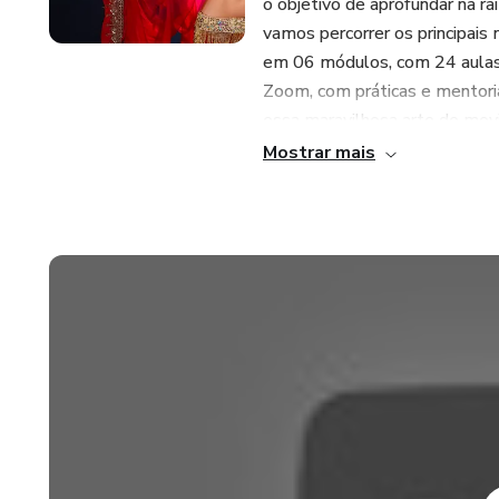
o objetivo de aprofundar na r
vamos percorrer os principais
em 06 módulos, com 24 aulas p
Zoom, com práticas e mentori
essa maravilhosa arte de movi
beleza! Estaremos juntas tam
Mostrar mais
sabedorias do feminino. E tod
praticar, rever e refazer quan