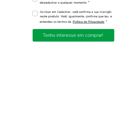
*
descadastrar a qualquer momento.
Ao clicar em Cadastrar, você confirma a sua inscrição
neste produto. Você, igualmente, confirma que leu, e
*
entendeu os termos da
Política de Privacidade
Tenho interesse em comprar!