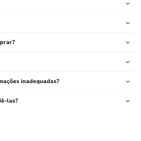
mprar?
rmações inadequadas?
ê-las?