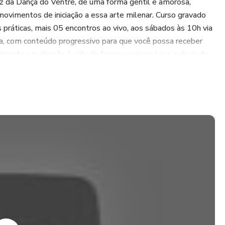
aiz da Dança do Ventre, de uma forma gentil e amorosa,
 movimentos de iniciação a essa arte milenar. Curso gravado
ráticas, mais 05 encontros ao vivo, aos sábados às 10h via
a, com conteúdo progressivo para que você possa receber
mento em direção à vida de forma graciosa, leve e cheia de
bém nos círculos, com 03 encontros para aprofundarmos nas
o conteúdo fica disponível na plataforma por 1 ano, para você
tas vezes quiser! Vamos juntas!