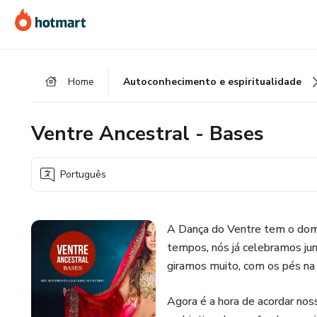
Ir
Ir
Ir
para
para
para
o
o
o
conteúdo
pagamento
rodapé
Home
Autoconhecimento e espiritualidade
principal
Ventre Ancestral - Bases
Português
A Dança do Ventre tem o dom 
tempos, nós já celebramos ju
giramos muito, com os pés na 
Agora é a hora de acordar n