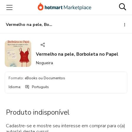
Ir
Ir
Ir
para
para
para
o
o
o
conteúdo
pagamento
rodapé
Vermelho na pele, Borboleta no Papel
principal
Vermelho na pele, Borboleta no Papel
Nogueira
Formato
:
eBooks ou Documentos
Idioma
:
Português
Produto indisponível
Cadastre-se e mostre seu interesse em comprar para o(a)
autor(a) deste curso!