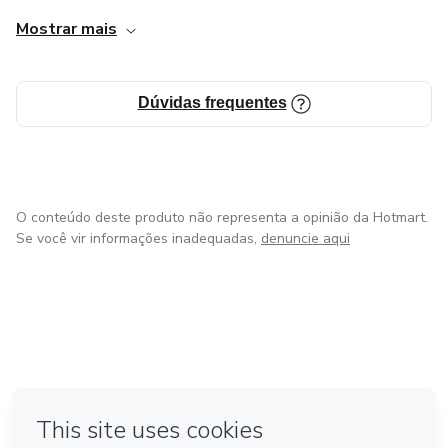
Mostrar mais
Dúvidas frequentes
O conteúdo deste produto não representa a opinião da Hotmart.
Se você vir informações inadequadas,
denuncie aqui
em Bogotá
em Amsterdam
em Madrid
na Cidade do México
Feito com
❤