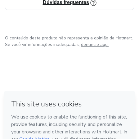
Dúvidas frequentes
O conteúdo deste produto não representa a opinião da Hotmart.
Se você vir informações inadequadas,
denuncie aqui
em Bogotá
em Amsterdam
em Madrid
na Cidade do México
Feito com
❤
em Belo Horizonte
Conheça a Hotmart