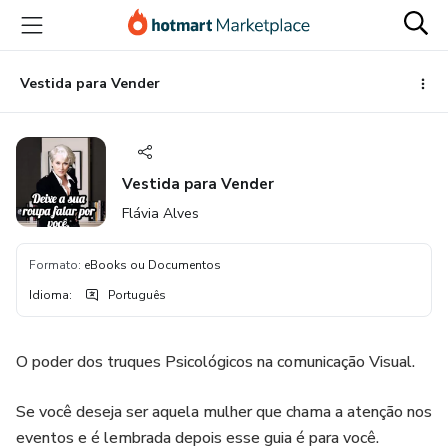
Ir
Ir
Ir
para
para
para
o
o
o
conteúdo
pagamento
rodapé
Vestida para Vender
principal
Vestida para Vender
Flávia Alves
Formato
:
eBooks ou Documentos
Idioma
:
Português
O poder dos truques Psicológicos na comunicação Visual.
Se você deseja ser aquela mulher que chama a atenção nos
eventos e é lembrada depois esse guia é para você.