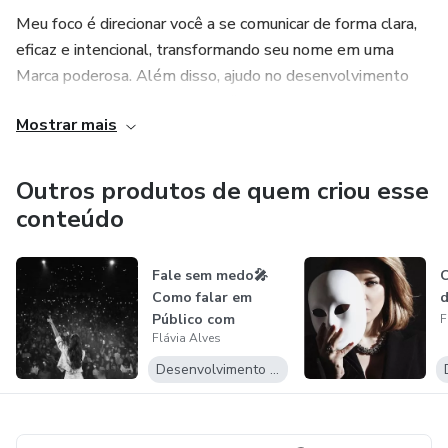
Meu foco é direcionar você a se comunicar de forma clara,
eficaz e intencional, transformando seu nome em uma
Marca poderosa. Além disso, ajudo no desenvolvimento
pessoal, promovendo autoconfiança e autoconhecimento,
Mostrar mais
essenciais para se destacar em qualquer área.
Outros produtos de quem criou esse
conteúdo
Fale sem medo🎤
C
Como falar em
Público com
F
Flávia Alves
segurança e
Impacto...
Desenvolvimento Pessoal