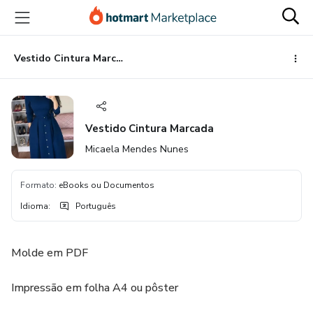
Ir
Ir
Ir
para
para
para
o
o
o
conteúdo
pagamento
rodapé
Vestido Cintura Marcada
principal
Vestido Cintura Marcada
Micaela Mendes Nunes
Formato
:
eBooks ou Documentos
Idioma
:
Português
Molde em PDF
Impressão em folha A4 ou pôster