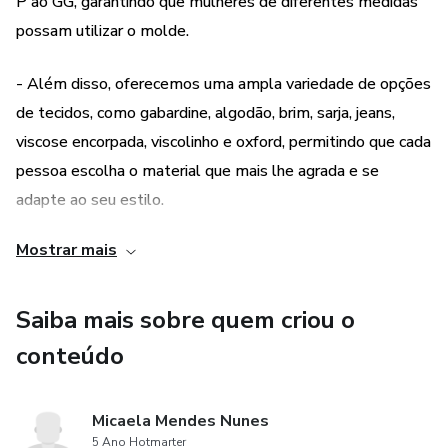
P ao GG, garantindo que mulheres de diferentes medidas
possam utilizar o molde.
- Além disso, oferecemos uma ampla variedade de opções
de tecidos, como gabardine, algodão, brim, sarja, jeans,
viscose encorpada, viscolinho e oxford, permitindo que cada
pessoa escolha o material que mais lhe agrada e se
adapte ao seu estilo.
Mostrar mais
2. Facilidade de uso e personalização:
- O molde em PDF permite que você imprima o vestido
Saiba mais sobre quem criou o
em folhas A4 ou pôster, tornando o processo de
conteúdo
montagem do molde mais prático e acessível.
- Além disso, o molde já foi testado e aprovado,
Micaela Mendes Nunes
5 Ano Hotmarter
garantindo que você tenha um resultado final de qualidade.