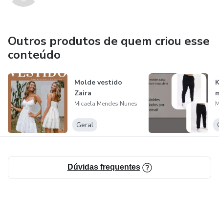
- Com o molde em mãos, você tem a liberdade de
Outros produtos de quem criou esse
personalizar o vestido de acordo com suas preferências,
conteúdo
seja ajustando o comprimento, adicionando detalhes ou
escolhendo uma combinação de tecidos única.
Molde vestido
K
Zaira
m
Micaela Mendes Nunes
M
Geral
Dúvidas frequentes