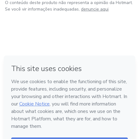
O conteúdo deste produto não representa a opinião da Hotmart.
Se você vir informações inadequadas,
denuncie aqui
em Amsterdam
em Madrid
em Bogotá
Feito com
❤
em Belo Horizonte
na Cidade do México
Conheça a Hotmart
Idioma
Português