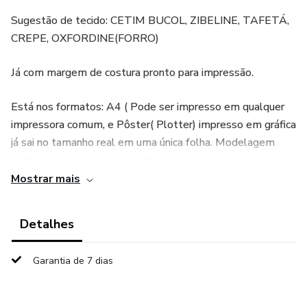
Sugestão de tecido: CETIM BUCOL, ZIBELINE, TAFETÁ,
CREPE, OXFORDINE(FORRO)
Já com margem de costura pronto para impressão.
Está nos formatos: A4 ( Pode ser impresso em qualquer
impressora comum, e Pôster( Plotter) impresso em gráfica
já sai no tamanho real em uma única folha. Modelagem
testada e aprovada por modelista.
Mostrar mais
Após a COMPRA do molde, é PROIBIDO a revenda
dentro e fora da plataforma.
Detalhes
Garantia de 7 dias