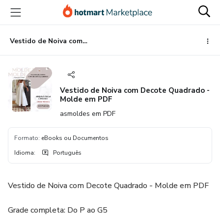
Ir
Ir
Ir
para
para
para
o
o
o
conteúdo
pagamento
rodapé
Vestido de Noiva com Decote Quadrado - Molde em PDF
principal
Vestido de Noiva com Decote Quadrado -
Molde em PDF
asmoldes em PDF
Formato
:
eBooks ou Documentos
Idioma
:
Português
Vestido de Noiva com Decote Quadrado - Molde em PDF
Grade completa: Do P ao G5