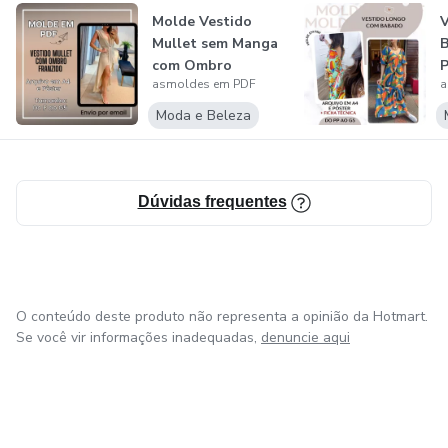
Molde Vestido
V
Mullet sem Manga
B
com Ombro
asmoldes em PDF
a
Franzido
Moda e Beleza
Dúvidas frequentes
O conteúdo deste produto não representa a opinião da Hotmart.
Se você vir informações inadequadas,
denuncie aqui