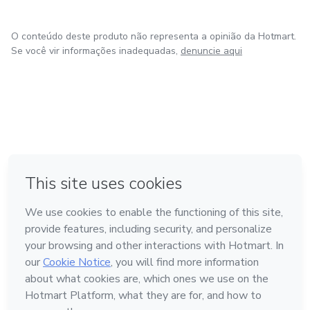
O conteúdo deste produto não representa a opinião da Hotmart.
Se você vir informações inadequadas,
denuncie aqui
em Bogotá
em Amsterdam
em Madrid
na Cidade do México
Feito com
❤
em Belo Horizonte
Conheça a Hotmart
Idioma