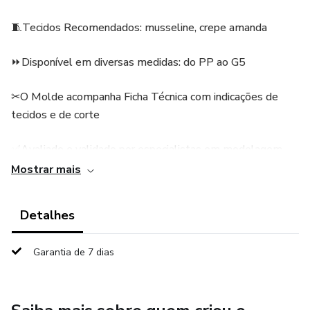
🧵Tecidos Recomendados: musseline, crepe amanda
⏩Disponível em diversas medidas: do PP ao G5
✂O Molde acompanha Ficha Técnica com indicações de
tecidos e de corte
✅Avaliado e validado por especialistas em modelagem
Mostrar mais
📧 Envio rápido por e-mail, com opções de formato para
plotters e papel A4, prontos para imprimir
Detalhes
🚫A aquisição deste arquivo confere direitos de uso
Garantia de 7 dias
exclusivo e proíbe sua revenda, tanto dentro quanto fora
desta plataforma.