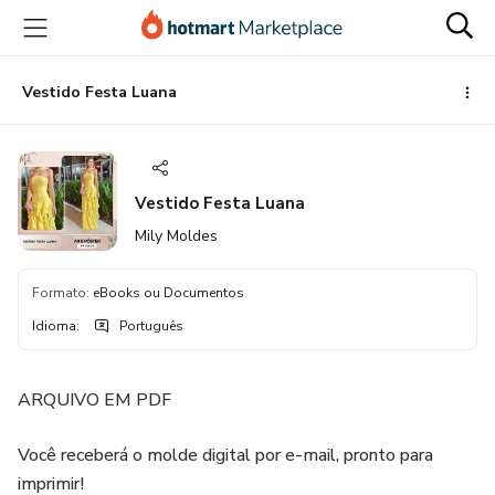
Ir
Ir
Ir
para
para
para
o
o
o
conteúdo
pagamento
rodapé
Vestido Festa Luana
principal
Vestido Festa Luana
Mily Moldes
Formato
:
eBooks ou Documentos
Idioma
:
Português
ARQUIVO EM PDF
Você receberá o molde digital por e-mail, pronto para
imprimir!