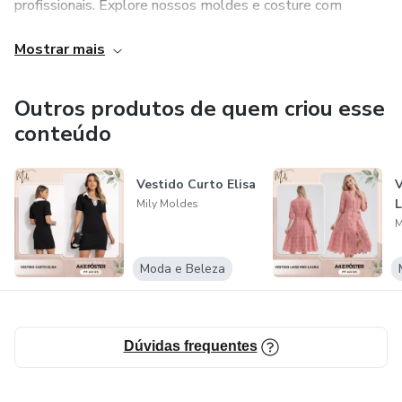
profissionais. Explore nossos moldes e costure com
confiança! 🧵💜
Mostrar mais
Outros produtos de quem criou esse
conteúdo
Vestido Curto Elisa
V
L
Mily Moldes
M
Moda e Beleza
Dúvidas frequentes