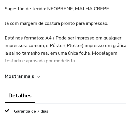
Sugestão de tecido: NEOPRENE, MALHA CREPE
Já com margem de costura pronto para impressão.
Está nos formatos: A4 ( Pode ser impresso em qualquer
impressora comum, e Pôster( Plotter) impresso em gráfica
já sai no tamanho real em uma única folha. Modelagem
testada e aprovada por modelista.
Após a COMPRA do molde, é PROIBIDO a revenda
Mostrar mais
dentro e fora da plataforma.
Detalhes
Garantia de 7 dias