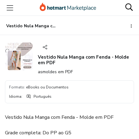
Ir
Ir
Ir
para
para
para
o
o
o
conteúdo
pagamento
rodapé
Vestido Nula Manga com Fenda - Molde em PDF
principal
Vestido Nula Manga com Fenda - Molde
em PDF
asmoldes em PDF
Formato
:
eBooks ou Documentos
Idioma
:
Português
Vestido Nula Manga com Fenda - Molde em PDF
Grade completa: Do PP ao G5