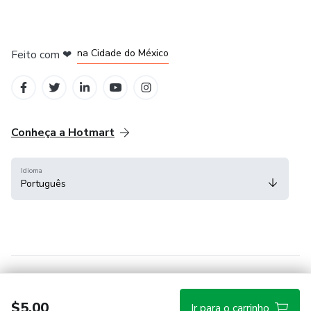
em Bogotá
em Amsterdam
em Madrid
na Cidade do México
Feito com
❤
em Belo Horizonte
Conheça a Hotmart
Idioma
Português
Central de ajuda
Termos
Privacidade
Cookies
$5.00
Ir para o carrinho