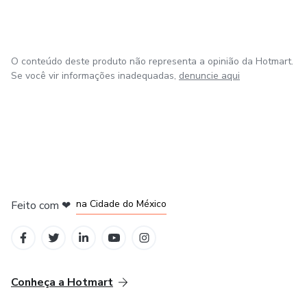
O conteúdo deste produto não representa a opinião da Hotmart.
Se você vir informações inadequadas,
denuncie aqui
em Bogotá
em Amsterdam
em Madrid
na Cidade do México
Feito com
❤
em Belo Horizonte
Conheça a Hotmart