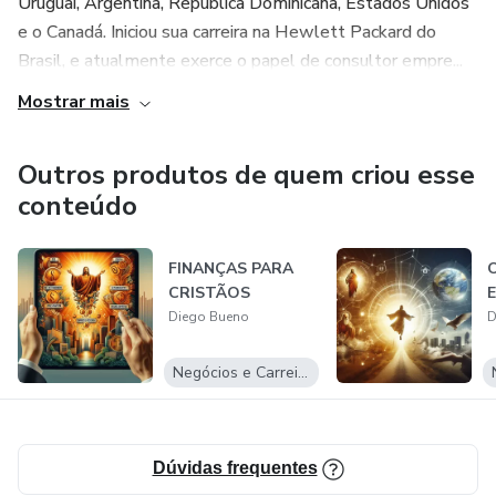
Uruguai, Argentina, República Dominicana, Estados Unidos
e o Canadá. Iniciou sua carreira na Hewlett Packard do
Brasil, e atualmente exerce o papel de consultor empre...
Mostrar mais
Outros produtos de quem criou esse
conteúdo
FINANÇAS PARA
CRISTÃOS
Diego Bueno
D
Negócios e Carreira
Dúvidas frequentes