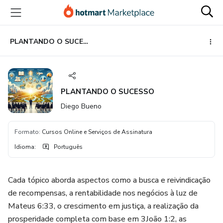
Ir
Ir
Ir
para
para
para
o
o
o
conteúdo
pagamento
rodapé
PLANTANDO O SUCESSO
principal
PLANTANDO O SUCESSO
Diego Bueno
Formato
:
Cursos Online e Serviços de Assinatura
Idioma
:
Português
Cada tópico aborda aspectos como a busca e reivindicação
de recompensas, a rentabilidade nos negócios à luz de
Mateus 6:33, o crescimento em justiça, a realização da
prosperidade completa com base em 3João 1:2, as