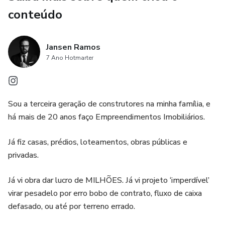
processos, distratos e guerras com sócios, clientes e
conteúdo
permutantes.
A bomba do planejamento financeiro e de aprovação, que
Jansen Ramos
paralisa a obra, trava banco, mata margem e reputação.
7 Ano Hotmarter
Você vai entender como analisar risco antes do primeiro
tijolo, montar cenários, proteger seu patrimônio pessoal,
Sou a terceira geração de construtores na minha família, e
blindar contratos e estruturar o negócio para lucrar alto
há mais de 20 anos faço Empreendimentos Imobiliários.
com danos controlados. É o atalho de quem já apanhou
para você não precisar apanhar igual.
Já fiz casas, prédios, loteamentos, obras públicas e
privadas.
Escrito por um incorporador da terceira geração de
construtores, com mais de 20 anos entre acertos e erros,
Já vi obra dar lucro de MILHÕES. Já vi projeto ‘imperdível’
este livro é um convite: parar de brincar de “aventura
virar pesadelo por erro bobo de contrato, fluxo de caixa
imobiliária” e começar a agir como estrategista.
defasado, ou até por terreno errado.
Se você quer entrar no jogo para ganhar e continuar inteiro,