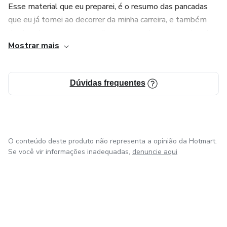
Esse material que eu preparei, é o resumo das pancadas
comece desarmando essas bombas aqui.
que eu já tomei ao decorrer da minha carreira, e também
das bombas que eu aprendi na marra a desarmar antes de
Mostrar mais
os problemas derrubarem o Empreendimento de vez, seja
em qualquer fase que ele esteja, desde a análise, ou até
durante período de vendas e execução.
Dúvidas frequentes
Durante esses mais de 20 anos, eu trabalhei com mais de
600 milhões de VGV (valor geral de vendas).
Estive envolvido em mais de 20 projetos imobiliários,
O conteúdo deste produto não representa a opinião da Hotmart.
sendo mais de 1 Milhão de m².
Se você vir informações inadequadas,
denuncie aqui