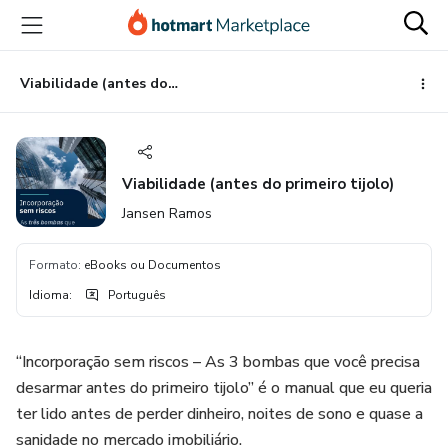
Ir
Ir
Ir
para
para
para
o
o
o
conteúdo
pagamento
rodapé
Viabilidade (antes do primeiro tijolo)
principal
Viabilidade (antes do primeiro tijolo)
Jansen Ramos
Formato
:
eBooks ou Documentos
Idioma
:
Português
“Incorporação sem riscos – As 3 bombas que você precisa
desarmar antes do primeiro tijolo” é o manual que eu queria
ter lido antes de perder dinheiro, noites de sono e quase a
sanidade no mercado imobiliário.