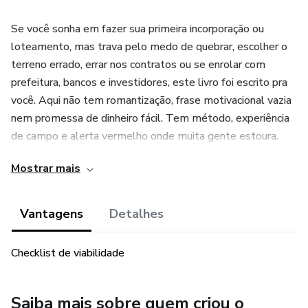
Se você sonha em fazer sua primeira incorporação ou
loteamento, mas trava pelo medo de quebrar, escolher o
terreno errado, errar nos contratos ou se enrolar com
prefeitura, bancos e investidores, este livro foi escrito pra
você. Aqui não tem romantização, frase motivacional vazia
nem promessa de dinheiro fácil. Tem método, experiência
de campo e alerta vermelho onde muita gente estoura.
Mostrar mais
Neste livro eu te mostro, de forma direta, as 3 grandes
bombas que detonam a maioria das pequenas
incorporações:
Vantagens
Detalhes
A bomba do terreno errado e do “negócio imperdível” que
Checklist de viabilidade
destrói o fluxo de caixa.
A bomba jurídica e contratual, que abre brecha para
Saiba mais sobre quem criou o