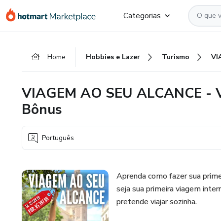
Ir
Ir
Ir
Categorias
para
para
para
o
o
o
conteúdo
pagamento
rodapé
Home
Hobbies e Lazer
Turismo
principal
VIAGEM AO SEU ALCANCE - Ví
Bônus
Português
Aprenda como fazer sua prime
seja sua primeira viagem inte
pretende viajar sozinha.