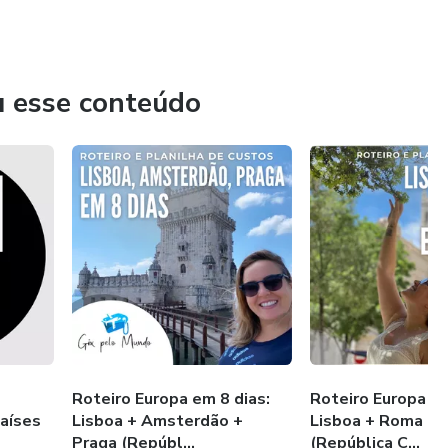
u esse conteúdo
Roteiro Europa em 8 dias:
Roteiro Europa em
países
Lisboa + Amsterdão +
Lisboa + Roma + 
Praga (Repúbl...
(República C...