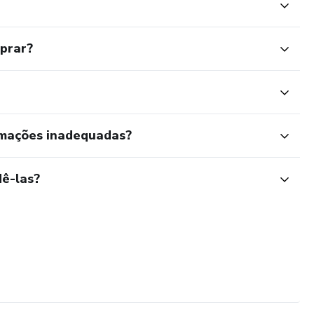
mprar?
rmações inadequadas?
ê-las?