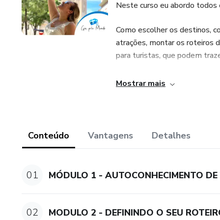
Neste curso eu abordo todos 
Como escolher os destinos, co
atrações, montar os roteiros 
para turistas, que podem traz
Neste curso eu procurei reunir
Mostrar mais
para mais de 29 países e mai
Durante muito tempo eu sonha
de viajar. Você já sentiu algo 
Conteúdo
Vantagens
Detalhes
paguei o preço, errei, acerte
você! Agora é a sua vez! Basta
01
MÓDULO 1 - AUTOCONHECIMENTO DE
02
MODULO 2 - DEFININDO O SEU ROTEI