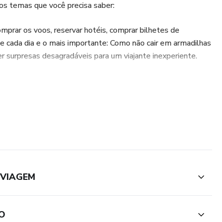
os temas que você precisa saber:
mprar os voos, reservar hotéis, comprar bilhetes de
de cada dia e o mais importante: Como não cair em armadilhas
er surpresas desagradáveis para um viajante inexperiente.
 todo aprendizado que tive, entre erros e acertos, após viajar
s de 150 cidades diferentes em todo mundo.
va, mas nunca encontrava uma forma de realizar meu sonho
assim? Tudo parecia muito distante e difícil de realizar. Mas eu
i e agora tudo resumido em um passo a passo simples pra
 dar o primeiro passo!
 VIAGEM
RO